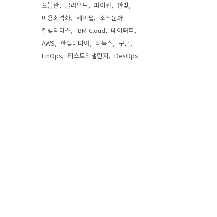
오블완
클라우드
파이썬
한빛
비용최적화
제이펍
조직문화
한빛리더스
IBM Cloud
데이터독
AWS
한빛미디어
리눅스
구글
FinOps
티스토리챌린지
DevOps