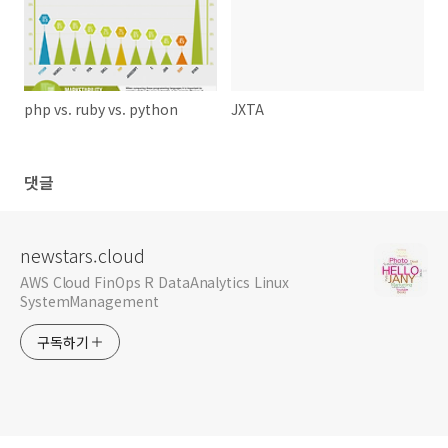
php vs. ruby vs. python
JXTA
댓글
newstars.cloud
AWS Cloud FinOps R DataAnalytics Linux
SystemManagement
구독하기