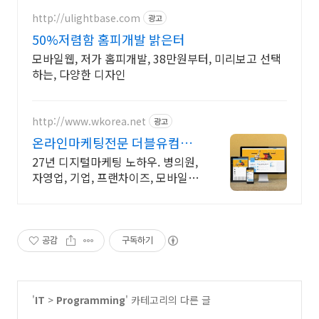
http://ulightbase.com
광고
50%저렴함 홈피개발 밝은터
모바일웹, 저가 홈피개발, 38만원부터, 미리보고 선택
하는, 다양한 디자인
http://www.wkorea.net
광고
온라인마케팅전문 더블유컴퍼
니 27년 노하우
27년 디지털마케팅 노하우. 병의원,
자영업, 기업, 프랜차이즈, 모바일웹
전문
공감
구독하기
'
IT
>
Programming
' 카테고리의 다른 글