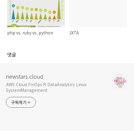
php vs. ruby vs. python
JXTA
댓글
newstars.cloud
AWS Cloud FinOps R DataAnalytics Linux
SystemManagement
구독하기