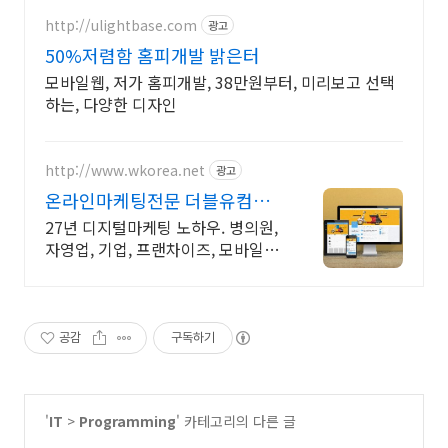
http://ulightbase.com
광고
50%저렴함 홈피개발 밝은터
모바일웹, 저가 홈피개발, 38만원부터, 미리보고 선택
하는, 다양한 디자인
http://www.wkorea.net
광고
온라인마케팅전문 더블유컴퍼
니 27년 노하우
27년 디지털마케팅 노하우. 병의원,
자영업, 기업, 프랜차이즈, 모바일웹
전문
공감
구독하기
'
IT
>
Programming
' 카테고리의 다른 글