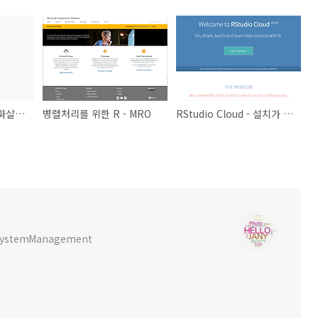
R 변수 입력시 "<-" (화살표)와 "="(등호)의 차이점
병렬처리를 위한 R - MRO
RStudio Cloud - 설치가 필요없는 R 스튜디오
x SystemManagement