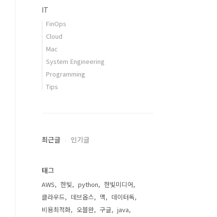
IT
FinOps
Cloud
Mac
System Engineering
Programming
Tips
최근글
인기글
태그
AWS
한빛
python
한빛미디어
클라우드
데브옵스
맥
데이터독
비용최적화
오블완
구글
java