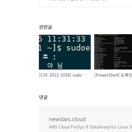
관련글
[CVE-2021-3156] sudo 취약점 패치
댓글
newstars.cloud
AWS Cloud FinOps R DataAnalytics Linu