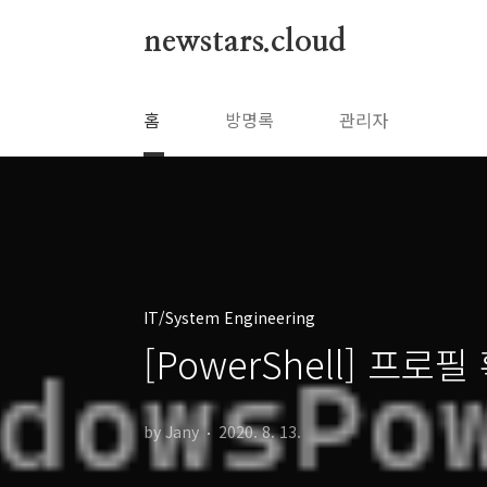
본문 바로가기
newstars.cloud
홈
방명록
관리자
IT/System Engineering
[PowerShell] 프로
by Jany
2020. 8. 13.