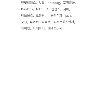
한빛리더스
맛집
datadog
조직문화
DevOps
MAC
맥
핀옵스
자바
데브옵스
오블완
비용최적화
java
구글
파이썬
리눅스
티스토리챌린지
제이펍
빅데이터
IBM Cloud