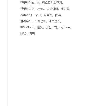
한빛리더스
R
티스토리챌린지
한빛미디어
AWS
빅데이터
제이펍
datadog
구글
리눅스
java
클라우드
조직문화
데브옵스
IBM Cloud
한빛
맛집
맥
python
MAC
자바