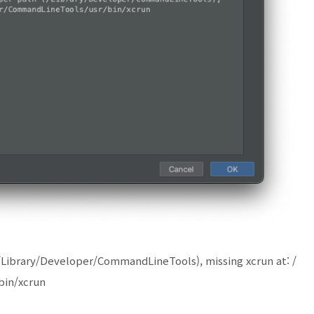
 (/Library/Developer/CommandLineTools), missing xcrun at: /
bin/xcrun