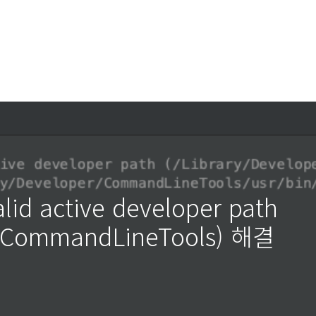
valid active developer path
er/CommandLineTools) 해결