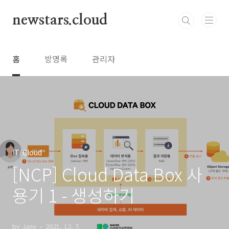
본문 바로가기
newstars.cloud
홈
방명록
관리자
IT/Cloud
[NCP] Cloud Data Box 사
용기 1 - 생성하기
by Jany
2021. 12. 7.