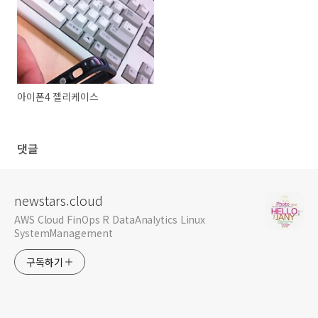
아이폰4 젤리케이스
댓글
newstars.cloud
AWS Cloud FinOps R DataAnalytics Linux
SystemManagement
구독하기