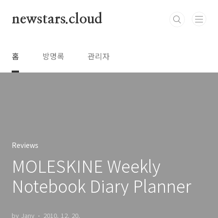
본문 바로가기
newstars.cloud
홈
방명록
관리자
Reviews
MOLESKINE Weekly
Notebook Diary Planner
by Jany
2010. 12. 20.