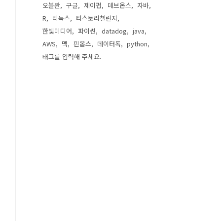
오블완
구글
제이펍
데브옵스
자바
R
리눅스
티스토리챌린지
한빛미디어
파이썬
datadog
java
AWS
맥
핀옵스
데이터독
python
태그를 입력해 주세요.