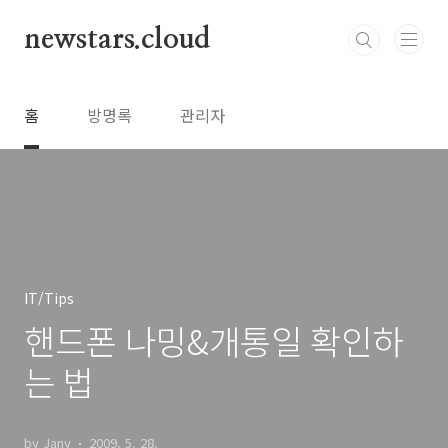
본문 바로가기
newstars.cloud
홈
방명록
관리자
IT/Tips
핸드폰 나밍&개통일 확인하
는 법
by Jany
2009. 5. 28.