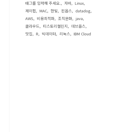
태그를 입력해 주세요.
자바
Linux
제이펍
MAC
한빛
핀옵스
datadog
AWS
비용최적화
조직문화
java
클라우드
티스토리챌린지
데브옵스
맛집
R
빅데이터
리눅스
IBM Cloud