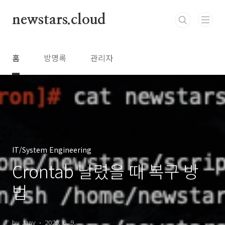
본문 바로가기
newstars.cloud
홈
방명록
관리자
IT/System Engineering
Crontab 날렸을 때 복구 방
법
by Jany
2020. 6. 9.