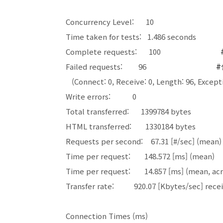
Concurrency Level: 10
Time taken for tests: 1.486 secon
Complete requests: 100
Failed requests: 96
#
(Connect: 0, Receive: 0, Length: 96, Excepti
Write errors: 0
Total transferred: 1399784 bytes
HTML transferred: 1330184 bytes
Requests per second: 67.31 [#/sec] (m
Time per request: 148.572 [ms] (me
Time per request: 14.857 [ms] (mean, acro
Transfer rate: 920.07 [Kbytes/sec] re
Connection Times (ms)