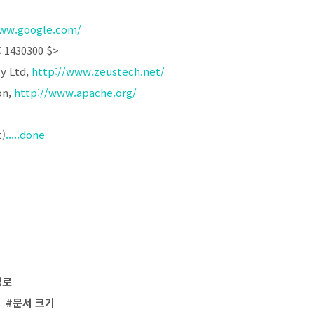
www.google.com/
: 1430300 $>
y Ltd,
http://www.zeustech.net/
on,
http://www.apache.org/
t)
.....done
경로
s
#문서 크기