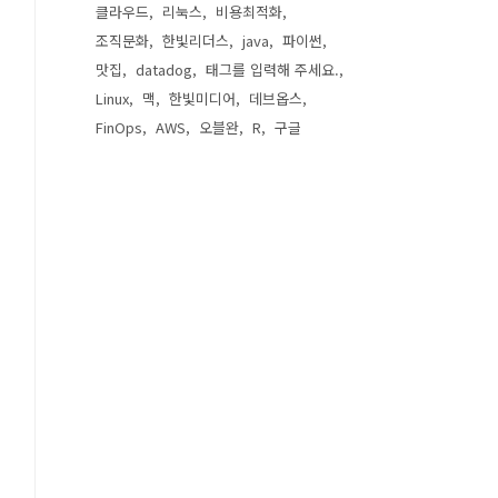
클라우드
리눅스
비용최적화
조직문화
한빛리더스
java
파이썬
맛집
datadog
태그를 입력해 주세요.
Linux
맥
한빛미디어
데브옵스
FinOps
AWS
오블완
R
구글