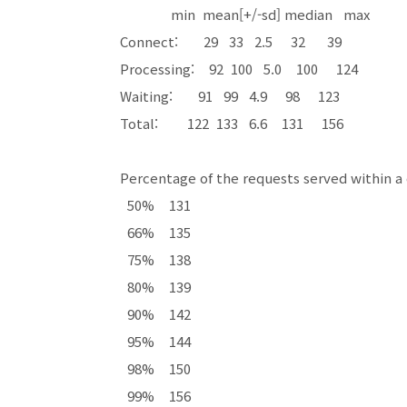
min mean[+/-sd] median max
Connect: 29 33 2.5 32 39
Processing: 92 100 5.0 100 124
Waiting: 91 99 4.9 98 123
Total: 122 133 6.6 131 156
Percentage of the requests served within a 
50% 131
66% 135
75% 138
80% 139
90% 142
95% 144
98% 150
99% 156