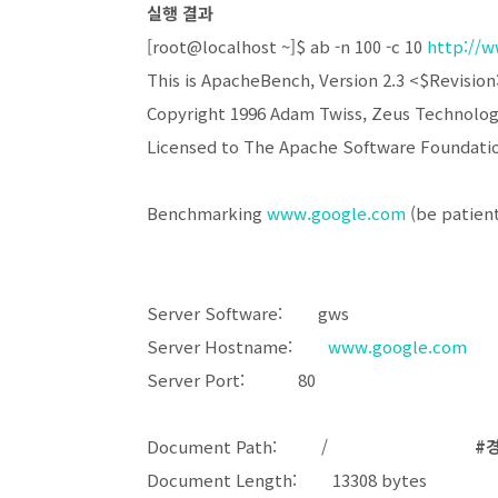
실행 결과
[root@localhost ~]$ ab -n 100 -c 10
http://
This is ApacheBench, Version 2.3 <$Revision
Copyright 1996 Adam Twiss, Zeus Technolog
Licensed to The Apache Software Foundati
Benchmarking
www.google.com
(be patien
Server Software: gws
Server Hostname:
www.google.com
Server Port: 80
Document Path: /
#
Document Length: 13308 byte