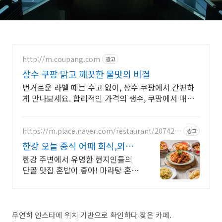
http://m.coupang.com
광고
상수 쿠팡 맑고 깨끗한 물맛의 비결
번거로운 라벨 떼는 수고 없이, 상수 쿠팡에서 간편하
게 만나보세요. 합리적인 가격의 생수, 쿠팡에서 매일
매일 건강한 물을 즐기세요.
https://m.place.naver.com/restaurant/207420
광고
5369
한강 오늘 중식 어때 회식,외식,
데이트에 강추
한강 주변에서 유명한 현지인들의
단골 맛집 혼밥이 좋아! 마라탕 혼밥
의 정석
우연히 인스타에 위치 기반으로 확인하다 찾은 카페.