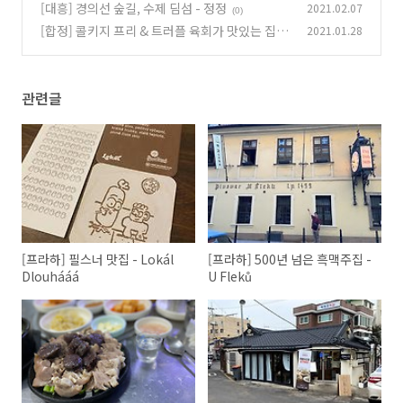
[대흥] 경의선 숲길, 수제 딤섬 - 정정
2021.02.07
(0)
[합정] 콜키지 프리 & 트러플 육회가 맛있는 집 -
2021.01.28
무판 (폐업)
(0)
관련글
[프라하] 필스너 맛집 - Lokál
[프라하] 500년 넘은 흑맥주집 -
Dlouhááá
U Fleků