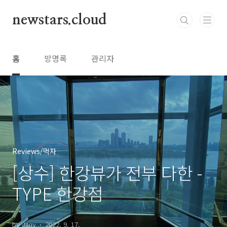
본문 바로가기
newstars.cloud
홈
방명록
관리자
Reviews/먹자
[상수] 한강뷰가 전부 다한 -
TYPE 한강점
by Jany
2022. 9. 17.