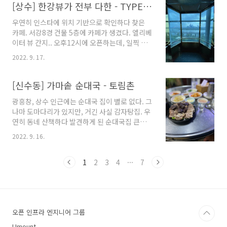
www.google.com 입구에서 부터 '양조장 우
[상수] 한강뷰가 전부 다한 - TYPE 한강점
플레쿠 1499 설립' 이라고 되어있다. 가게 안쪽
우연히 인스타에 위치 기반으로 확인하다 찾은
으로 쭉 들어오면 이렇게 야외테이블들이 있는
카페. 서강8경 건물 5층에 카페가 생겼다. 엘리베
데, 한국과 기후가 달라서 날파리 등이 없어서 이
이터 뷰 간지.. 오후12시에 오픈하는데, 일찍 가
것도 가능하다고... 그리고 안쪽에 튜바와 아코디
니 창가에 자리가 있었다. 공간을 별 색다르다는
언으로 연주하는 할아버지들이 있고, 돌아다니기
2022. 9. 17.
느낌은 없는데, 의자도 공간에 비해서는 부족해
도 한다. 체코 전통음식인 꼴레뇨(Koleno) - 굽
보이는 느낌? 테이크아웃하러 5층까지 오진 않을
기만하는 학센하고 다르게 꼴레뇨는 맥주에 삶아
테니, 자리가 없으면 돌아갈 확률이 높을듯. 시그
[신수동] 가마솥 순대국 - 토림촌
서 굽기 떄문에..
니처라는 아인슈페너와 주전부리로 스콘을 시켰
광흥창, 상수 인근에는 순대국 집이 별로 없다. 그
다. 아인슈페너는 아메리카노 베이스와 라떼 베
나마 도마다리가 있지만, 거긴 사실 감자탕집. 우
이스가 있으니 참고! 커피를 비롯하여 굿즈들도
연히 동네 산책하다 발견하게 된 순대국집 큰길
팔고 있었다. 영업시간이나 기타 공지는 인스타
만 지나가다보니 앞건물에 가려서 안보였던 것.
그램 참고!
2022. 9. 16.
메뉴는 생각보다 다양했다. 다음엔 전도 시켜먹
https://www.instagram.com/type.hangang/
어봐야지. 우선 수육 중짜에 소주 한병. 새우젓을
12:00 - 22:00 TUE-SUN (매주 월요일 휴무)
미리 넉넉하게 주시더라. 기본 국물도 따로 나왔
1
2
3
4
···
7
12:00-18:00 COFFEE, 18:00-22:00..
는데, 사진에는 안나왔다. 수육은 부위도 다양했
고, 밑에 대파가 깔려있는 것이 좀 특이했다. 같이
먹으니 좋았음. 순대국을 안먹으면 아쉬울 듯해
서 시켜봤는데, 정말 건더기가 많았다. 양념은 달
오픈 인프라 엔지니어 그룹
라고 하시면 따로 주시니 참고! 사실 밥이 맛있었
는데, 이유가 있었다.. 이젠 자주 다닐듯.
Umount