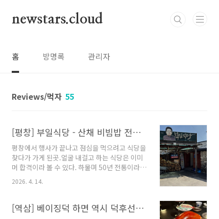
본문 바로가기
newstars.cloud
홈
방명록
관리자
Reviews/먹자
55
[평창] 부일식당 - 산채 비빔밥 전문점
평창에서 행사가 끝나고 점심을 먹으려고 식당을
찾다가 가게 된곳.얼굴 내걸고 하는 식당은 이미
머 합격이라 볼 수 있다. 하물며 50년 전통이라
니..입구 들어서자 마자보이는 어마어마한 블루
2026. 4. 14.
리본 과 유명한 강릉 오대쌀그리고 엄청난 크기
의 아궁이와 가마솥. 머 말 다했다.메뉴는 당연히
백반이고. 불고기를 하나 추가했는데, 보통 황태
[역삼] 베이징덕 하면 역시 덕후선생 강남점
나 더덕을 많이 추가하시는 듯 하다.엄청난 가짓