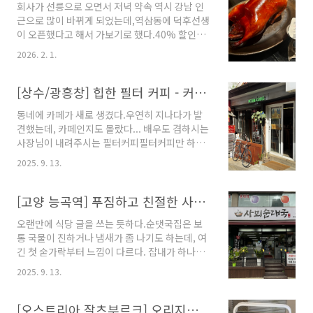
회사가 선릉으로 오면서 저녁 약속 역시 강남 인
수의 반찬들.집된장으로 한듯한 된장국두부조림
근으로 많이 바뀌게 되었는데,역삼동에 덕후선생
이 매우 맛있엇다.반찬 리필도 가능했던 또 가고
이 오픈했다고 해서 가보기로 했다.40% 할인은
싶은집https://naver.me/58Nd5fW6 네이버
못참지.포스코 타워 지하에 있었
지도부일식당map.naver.com
2026. 2. 1.
다.https://naver.me/55PeU1z1 네이버지도
덕후선생 강남map.naver.com 전반적으로 좀
어두운 느낌이고, 일반 중식당 같은 분위기는 아
[상수/광흥창] 힙한 필터 커피 - 커피양장
니었다. 728번째 오리! 껍질만 발라서 따로 주신
동네에 카페가 새로 생겼다.우연히 지나다가 발
다.유명한 쯔란갈비좀 시끌시끌했지만, 4명정도
견했는데, 카페인지도 몰랐다... 배우도 겸하시는
까진 갈만 할듯하다.룸도 있어보이긴 했는데, 예
사장님이 내려주시는 필터커피필터커피만 하기
약은 힘들듯...
때문에 사람들이 많으면 오래걸릴 수 있으니 참
2025. 9. 13.
고!저녁엔 술도 파신다고 한다.일정은 인스타에
공개하시니 인스타를 참고 하고 가면 좋을 듯.커
피 양장 인스타 :
[고양 능곡역] 푸짐하고 친절한 사뫼순대국
https://www.instagram.com/western_clothes83/https://nave
오랜만에 식당 글을 쓰는 듯하다.순댓국집은 보
네이버 지도커피양장 WESTERN
통 국물이 진하거나 냄새가 좀 나기도 하는데, 여
CLOTHESmap.naver.com
긴 첫 숟가락부터 느낌이 다르다. 잡내가 하나도
없고, 국물이 맑고 담백해서 술술 넘어간다. 괜히
2025. 9. 13.
속이 깨끗해지는 기분이랄까.능곡역 맛집들이 대
체로 시장 쪽에 몰려 있는데, 이 집은 반대로 아파
트 단지 사이에 숨어 있다. 그래서 그런지 동네 사
[오스트리아 잘츠부르크] 오리지널 모차르트 초콜렛 쿠겔 - Fürst