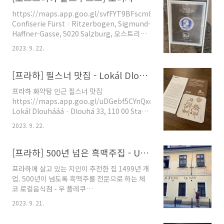
람들만 아는 숨은 맛집 같은 분위기가 난다.국물
https://maps.app.goo.gl/svfFYT9BFscm8Q5z8
만 나오는 게 아니라, 서비스로 순대랑 내장을 따
Confiserie Fürst · Ritzerbogen, Sigmund-
로 내어주는 것도 인상적이다. 그냥 덤으로 주는
Haffner-Gasse, 5020 Salzburg, 오스트리아
수준이 아니라, 새우젓 살짝 찍어 먹으면 따로 한
★★★★★ · 과자 www.google.com 오스트
접시 주문한 것처럼 만족스럽다. 깔끔한 편육 반
2023. 9. 22.
리아 잘츠부르크는 모차르트의 도시답게 모차르
접시도 센스!여긴 특이하게 솥밥으로 추가금을
트로 여러가지 기념품을 만들어서 팔고 있는데,
내고 변경이 가능한데, 다음엔 그렇게 시도해봐
아마 가장 유명한 건 초콜릿일 것이다. 그런데 여
[프라하] 필스너 맛집 - Lokál Dlouhááá
야겠다.아이랑 같이 오면 더 편하다. 뜨겁지 않..
기도 오리지널과 아닌 것이 있는데, 포장 은박지
프라하 화약탑 인근 필스너 맛집
만 보면 확인할 수 있다. - 금색 : 짭이다. - 은색 :
https://maps.app.goo.gl/uDGebf5CYnQxcv6u9
오리지널이다. 퓌르스트(Fürst) 라는 사람이 만
Lokál Dlouhááá · Dlouhá 33, 110 00 Staré
들었으며, 모차르트쿠겔(Mozartkugel)이라고
Město, 체코 ★★★★☆ · 체코 레스토랑
한다. 모차르트 생가가 있는 거리인 게트라이데
2023. 9. 22.
www.google.com 간판사진을 따로 못찍었는
거리(Getreidegasse)에 있으며, 골목 안쪽에
데, 위에 썸네일에서 보이는 곳은 후문이다. 정문
있..
쪽에 기다리는 곳이 따로 있으니, 그쪽에 가서 줄
[프라하] 500년 넘은 흑맥주집 - U Fleků
서면 된다. 줄 설때 맥주 주문지을 주니 마시면서
프라하에 살고 있는 지인이 추천한 집 1499년 개
스탠딩으로 기다리면 된다. 코스터와 함께 찍어
업. 500년이 넘도록 흑맥주를 전문으로 하는 체
본 주문지, 위에는 500cc, 아래는 300cc 도대체
코 로컬음식점 - 우 플레쿠
얼마나 마시길래 저렇게 많이 체크하냐.... 필스
https://maps.app.goo.gl/DG1mSnJKTK4Pu4TLA
너 우르켈 을 시켰는데 아주 시원하고 좋았다. 시
2023. 9. 21.
우 플레쿠 · Křemencova 11, 110 00 Nové
그니처라고 하던 Fried Cheese 치즈 튀김이다.
Město, 체코 ★★★★☆ · 체코 레스토랑
맛이 없을 수는 없다...ㅎㅎ;; ..