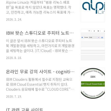
Alpine Linux는 처음부터 “범용 리눅스 배포
musl vs glibcAlpine은 musl libc 사용파이썬
판”을 목표로 하지 않았다.목표는 명확했다. 작
생태계는 glibc 기준으로 빌드된 바이너리가 대
고, 안전하고, 예측 가능한 리눅스이 목표에 가장
부분많은 패키지가 wheel을 못 쓰고 소스 빌드
잘 맞는 유틸리티가 바로 BusyBox였다.
로 떨어진다참고1 PEP 656 – Platform Tag
2026. 2. 24.
https://wiki.alpinelinux.org/wiki/BusyBox
for Linux Distributions Using Musl참고2
BusyBox - Alpine LinuxAlpine Linux is
glibc..
built around musl libc and busybox. To
IBM 왓슨 스튜디오로 주피터 노트북 / Rstudio 설정하기 (3/3)
minimize footprint, Alpine Linux comes
이 글은 앞서 IBM 왓슨 스튜디오로 주피터 노트
with BusyBox by default. BusyBox
북 개발환경을 세팅하고, 마찬가지로 R 개발환경
provides replacements for most of the
을 세팅하는 글이다. [IT/Cloud] - IBM 왓슨 스
utilities usually found in GNU coreutils,
튜디오로 주피터 노트북 / Rstudio 설정하기
util-linux, etc. Bu..
2020. 8. 18.
(1/2) [IT/Cloud] - IBM 왓슨 스튜디오로 주피
터 노트북 / Rstudio 설정하기 (2/3) 이번엔 R
개발환경을 실행해보자. 주피터 노트북과 마찬가
온라인 무료 강의 사이트 - cognitive class
지로 개발환경에서 R을 선택해주면 된다. R 은
IBM Clouders 활동에서 필수로 지정된 교육으
기본적으로 모든 데이터를 다 메모리로 가지고
로 IBM Cloud Essential 뱃지 취득이 있다.
있기에 파이썬보다 고사양이 필요하다. 우측 상
Clouders 응모때에 필수로 "CLOUD CORE" 뱃
단의 New notebook 으로 생성을 하고 테스트
지를 취득해야 했고, 7월 미션으로 "IBM Cloud
해보도록 하자. 파이썬과 마찬가지로
2020. 7. 19.
Essentials V2" 뱃지를 취득해야 했다. 교육은
notebook 환경으로 UI는 똑같지만 우측에 보
cognitive class 라는 곳에서 받을수 있는데, 모
면 노트북에서 사용하는 언어를 확인할 수 있다.
든 강의가 무료다. https://cognitiveclass.ai/
IT 관련 교육 사이트
R은 R스튜디오 라..