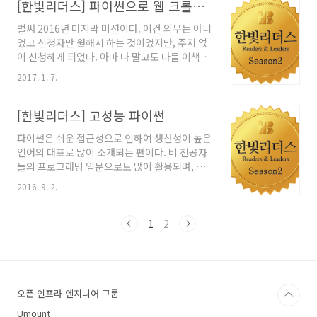
처음이다. 처음에 시도를 안해본건 아니나, C는
[한빛리더스] 파이썬으로 웹 크롤러 만들기
는 원래 유튜브로 본인 책들은 다 올..
상대적으로 좀 약한 감이 있어서 Object-C는 엄
벌써 2016년 마지막 미션이다. 이건 의무는 아니
두도 못내고 있었다. swift는 하도 쉽다쉽다 홍보
었고 신청자만 원해서 하는 것이었지만, 주저 없
를 하고 있어서 이기회를 삼아 해보자 라고 시작
이 신청하게 되었다. 아마 나 말고도 다들 이책을
하게 된것이다. 스위프트 프로그래밍국내도서저
많이 하는 듯 하다. 파이썬으로 웹 크롤러 만들기
자 : 야곰출판 : 한빛미디어 2017.01.02상세보기
2017. 1. 7.
국내도서저자 : 라이언 미첼(Ryan Mitchell) /
오히려 Object-C 를 경험을 하지 않았기 때문에
한선용역출판 : 한빛미디어 2016.12.01상세보기
보다 쉬울 것이라고 생각하면서 읽기 시작했는
워낙 주제가 흥미롭다 보니 책 받은 인증이 상당
[한빛리더스] 고성능 파이썬
데,역시 초보자를 위한 입문서로..
수가 이 책이었다. 아마 웹크롤링이라는 주제 자
파이썬은 쉬운 접근성으로 인하여 생산성이 높은
체에 흥미를 가진 분들이 많을 것이라 생각이 된
언어의 대표로 많이 소개되는 편이다. 비 전공자
다. 책을 처음 받고서 의외라고 생각했던 부분은,
들의 프로그래밍 입문으로도 많이 활용되며, 교
우선 생각했던것보다 두께가 얇았다는 점이다.
육용으로도 많이 이용되고 있는 편이다. 또한 코
실제 페이지 수가 인덱스를 포함해도 300페이지
2016. 9. 2.
드가 간결하고 다양한 곳에서 활용하기 편하기
가 안되기 때문에 편한 마음으로 볼수 있었다. 크
때문에 많이 사용하는 언어이다. 웹에서도 쓸수
롤링(Crawling) 혹은 스크래핑(scraping) 이
있고 웹 이외에서도 사용할 수 있는 범용언어다.
1
2
라는 것은 웹 페이..
들여쓰기를 활용하는 특별한 구조로 인해 코드를
읽기 쉽고 모양도 다른 언어에 비해서덜 복잡한
편이다. 그러나 느리다고 정평이 나있는데, 예전
자료지만 참고했으면 좋겠다. ruby, python,
오픈 인프라 엔지니어 그룹
java, c 등의 여러 언어들의 성능 비교자료
http://www.timestretch.com/article/mandelbrot_fractal_be
Umount