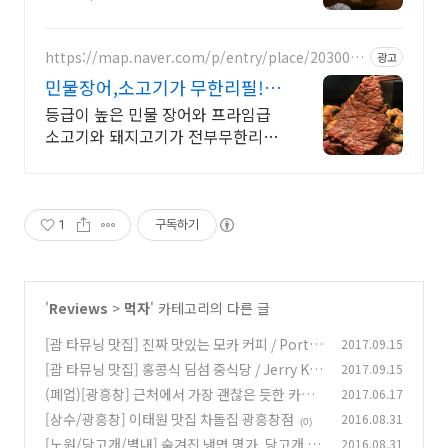
안심탕수육 부드럽고 입안에서 녹음
https://map.naver.com/p/entry/place/2030008
광고
177
민물장어,소고기가 무한리필!
최고급 장어만 사용합니다!
등급이 높은 민물 장어와 프라임급
소고기와 돼지고기가 전부무한리필
소주맥주 이천원
1
구독하기
'
Reviews
>
먹자
' 카테고리의 다른 글
[괌 타뮤닝 맛집] 진짜 맛있는 모카 커피 / Port o
2017.09.15
f Mocha
[괌 타뮤닝 맛집] 홍콩식 딤섬 중식당 / Jerry Kit
2017.09.15
(0)
chen
(폐업)[광흥창] 근처에서 가장 괜찮은 듯한 카페
2017.06.17
(0)
유노이아 (EUNOIA)
[상수/광흥창] 이태원 맛집 차돌집 광흥창점
2016.08.31
(0)
(0)
[노원/당고개/별내] 숨겨진 냉면 명가. 당고개 냉
2016.08.31