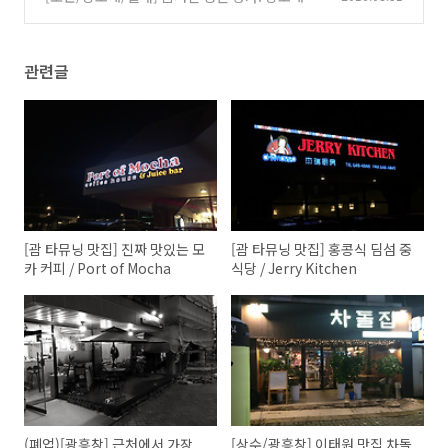
면
(0)
관련글
[괌 타뮤닝 맛집] 진짜 맛있는 모
[괌 타뮤닝 맛집] 홍콩식 딤섬 중
카 커피 / Port of Mocha
식당 / Jerry Kitchen
(폐업)[광흥창] 근처에서 가장
[상수/광흥창] 이태원 맛집 차돌