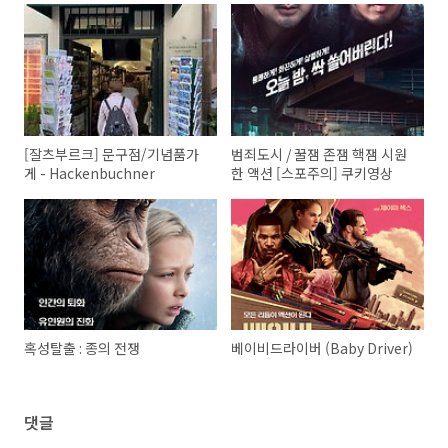
[잘츠부르크] 문구점/기념품가
범죄도시 / 꿀잼 존잼 핵잼 시원
게 - Hackenbuchner
한 액션 [스포주의] 쿠키영상
혹성탈출 : 종의 전쟁
베이비드라이버 (Baby Driver)
댓글