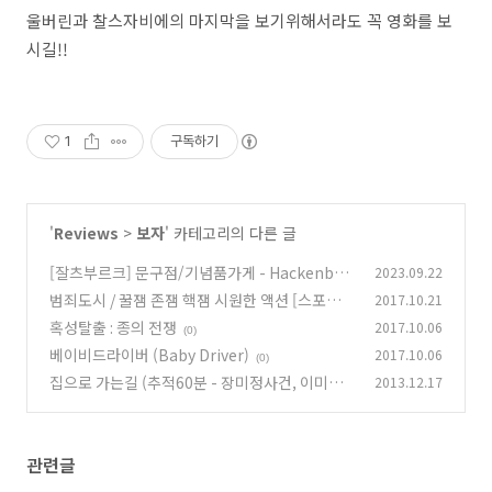
울버린과 찰스자비에의 마지막을 보기위해서라도 꼭 영화를 보
시길!!
1
구독하기
'
Reviews
>
보자
' 카테고리의 다른 글
[잘츠부르크] 문구점/기념품가게 - Hackenbuc
2023.09.22
hner
범죄도시 / 꿀잼 존잼 핵잼 시원한 액션 [스포주
2017.10.21
(0)
의] 쿠키영상
혹성탈출 : 종의 전쟁
2017.10.06
(0)
(0)
베이비드라이버 (Baby Driver)
2017.10.06
(0)
집으로 가는길 (추적60분 - 장미정사건, 이미지
2013.12.17
수정)
(3)
관련글