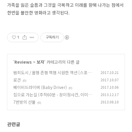
가족을 잃은 슬픔과 그것을 극복하고 미래를 향해 나가는 점에서
한번을 볼만한 영화라고 생각된다.
1
구독하기
'
Reviews
>
보자
' 카테고리의 다른 글
범죄도시 / 꿀잼 존잼 핵잼 시원한 액션 [스포주
2017.10.21
의] 쿠키영상
로건
2017.10.07
(0)
(0)
베이비드라이버 (Baby Driver)
2017.10.06
(0)
집으로 가는길 (추적60분 - 장미정사건, 이미지
2013.12.17
수정)
7번방의 선물
2013.08.10
(3)
(0)
관련글