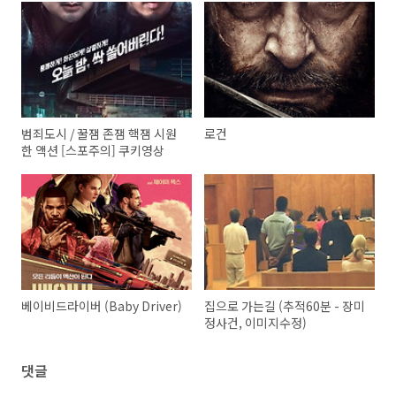
범죄도시 / 꿀잼 존잼 핵잼 시원
로건
한 액션 [스포주의] 쿠키영상
베이비드라이버 (Baby Driver)
집으로 가는길 (추적60분 - 장미
정사건, 이미지수정)
댓글