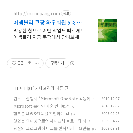
http://m.coupang.com
광고
어셈블리 쿠팡 와우회원 5% 캐
시 적립
막강한 힘으로 어떤 작업도 빠르게!
어셈블리 지금 쿠팡에서 만나보세
요. 무거운 장비 대신 가볍게! 휴대
간편한 공구로 작업 효율을 높여보
세요.
공감
구독하기
'
IT
>
Tips
' 카테고리의 다른 글
원노트 실행시 "Microsoft OneNote 작동이 중
2010.12.07
지되었습니다" 오류 해결방법
Microsoft 온라인 기술 컨퍼런스
2010.12.07
(14)
(0)
핸드폰 나밍&개통일 확인하는 법
2009.05.28
(0)
맛있는 인터넷으로의 세대교체 블로그와 태그 시
2009.04.27
스템의 데이터베이스 설계
당신의 프로그램에 버그를 번식시키는 요인들
2009.03.31
(0)
(0)