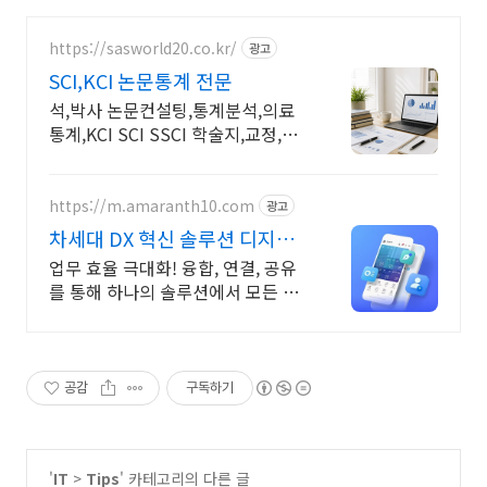
https://sasworld20.co.kr/
광고
SCI,KCI 논문통계 전문
석,박사 논문컨설팅,통계분석,의료
통계,KCI SCI SSCI 학술지,교정,빅
데이터
https://m.amaranth10.com
광고
차세대 DX 혁신 솔루션 디지털
비즈니스 플랫폼
업무 효율 극대화! 융합, 연결, 공유
를 통해 하나의 솔루션에서 모든 업
무 해결
공감
구독하기
'
IT
>
Tips
' 카테고리의 다른 글