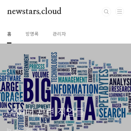
본문 바로가기
newstars.cloud
홈
방명록
관리자
IT/Tips
데이터 관련 직업들
by Jany
2020. 4. 6.