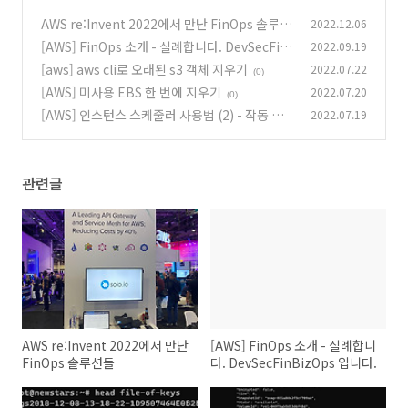
AWS re:Invent 2022에서 만난 FinOps 솔루션
2022.12.06
들
[AWS] FinOps 소개 - 실례합니다. DevSecFin
2022.09.19
(0)
BizOps 입니다.
[aws] aws cli로 오래된 s3 객체 지우기
2022.07.22
(0)
(0)
[AWS] 미사용 EBS 한 번에 지우기
2022.07.20
(0)
[AWS] 인스턴스 스케줄러 사용법 (2) - 작동 방
2022.07.19
법
(0)
관련글
AWS re:Invent 2022에서 만난
[AWS] FinOps 소개 - 실례합니
FinOps 솔루션들
다. DevSecFinBizOps 입니다.