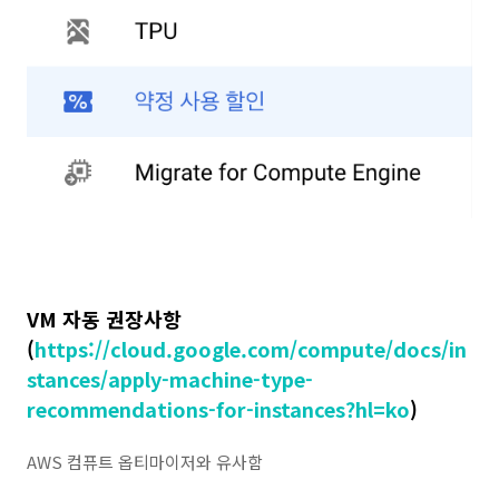
VM 자동 권장사항
(
https://cloud.google.com/compute/docs/in
stances/apply-machine-type-
recommendations-for-instances?hl=ko
)
AWS 컴퓨트 옵티마이저와 유사함