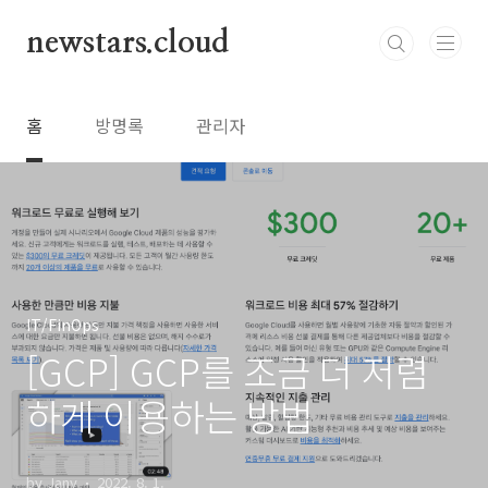
본문 바로가기
newstars.cloud
홈
방명록
관리자
IT/FinOps
[GCP] GCP를 조금 더 저렴
하게 이용하는 방법
by Jany
2022. 8. 1.