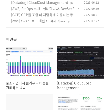
[Datadog] CloudCost Management
2023.06.12
(0)
[AWS] FinOps 소개 - 실례합니다. DevSecFin
2022.09.19
BizOps 입니다.
[GCP] GCP를 조금 더 저렴하게 이용하는 방법
2022.08.01
(0)
[aws] aws cli로 오래된 s3 객체 지우기
2022.07.22
(0)
(0)
관련글
중소기업에서 클라우드 비용을
[Datadog] CloudCost
관리하는 방법
Management