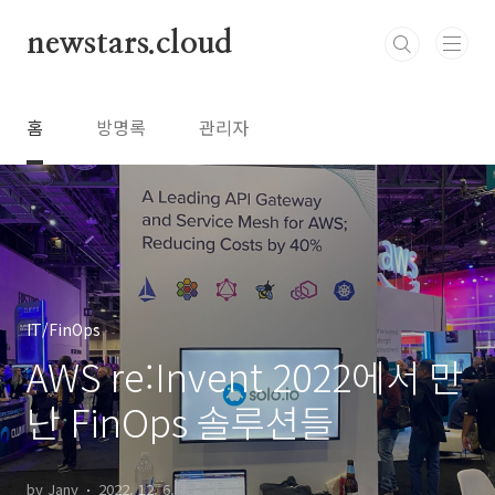
본문 바로가기
newstars.cloud
홈
방명록
관리자
IT/FinOps
AWS re:Invent 2022에서 만
난 FinOps 솔루션들
by Jany
2022. 12. 6.