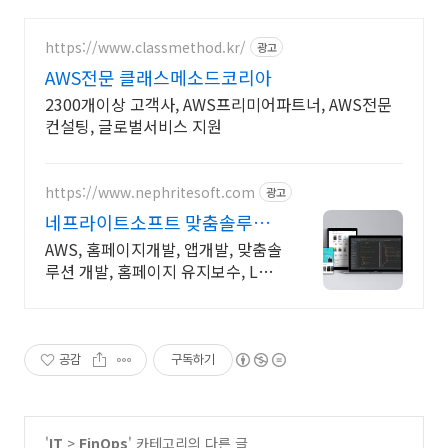
https://www.classmethod.kr/
광고
AWS전문 클래스메소드코리아
2300개이상 고객사, AWS프리미어파트너, AWS전문
컨설팅, 글로벌서비스 지원
https://www.nephritesoft.com
광고
네프라이트소프트 맞춤솔루션
개발
AWS, 홈페이지개발, 앱개발, 맞춤솔
루션 개발, 홈페이지 유지보수, LMS
프로그램 제작관련 무료 상담 및 컨
설팅 가능!!
공감
구독하기
'
IT
>
FinOps
' 카테고리의 다른 글