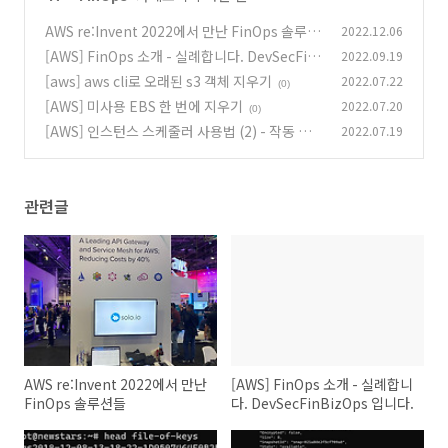
AWS re:Invent 2022에서 만난 FinOps 솔루션
2022.12.06
들
[AWS] FinOps 소개 - 실례합니다. DevSecFin
2022.09.19
(0)
BizOps 입니다.
[aws] aws cli로 오래된 s3 객체 지우기
2022.07.22
(0)
(0)
[AWS] 미사용 EBS 한 번에 지우기
2022.07.20
(0)
[AWS] 인스턴스 스케줄러 사용법 (2) - 작동 방
2022.07.19
법
(0)
관련글
AWS re:Invent 2022에서 만난
[AWS] FinOps 소개 - 실례합니
FinOps 솔루션들
다. DevSecFinBizOps 입니다.