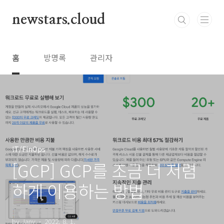
본문 바로가기
newstars.cloud
홈
방명록
관리자
IT/FinOps
[GCP] GCP를 조금 더 저렴
하게 이용하는 방법
by Jany
2022. 8. 1.