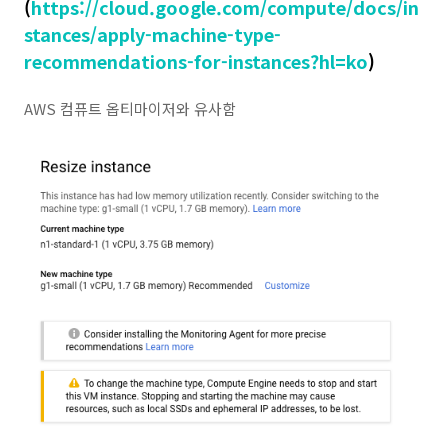
(
https://cloud.google.com/compute/docs/in
stances/apply-machine-type-
recommendations-for-instances?hl=ko
)
AWS 컴퓨트 옵티마이저와 유사함