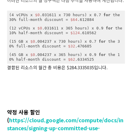
이러한 리소스의 월 청구액은 다음 수식을 사용하여 계산됩니다.
(4 vCPUs x 
$0
.031611 x 730 hours) x 0.7 
for
 the 
30% full-month discount = 
$64
(12 vCPUs x 
$0
.031611 x 365 hours) x 0.9 
for
 the 
10% half-month discount = 
$124
(15 GB x 
$0
.004237 x 730 hours) x 0.7 
for
 the 3
0% full-month discount = 
$32
(45 GB x 
$0
.004237 x 365 hours) x 0.9 
for
 the 1
0% half-month discount = 
$62
.6334525
결합된 리소스의 월간 총 비용은 $284.3335035입니다.
약정 사용 할인
(
https://cloud.google.com/compute/docs/in
stances/signing-up-committed-use-