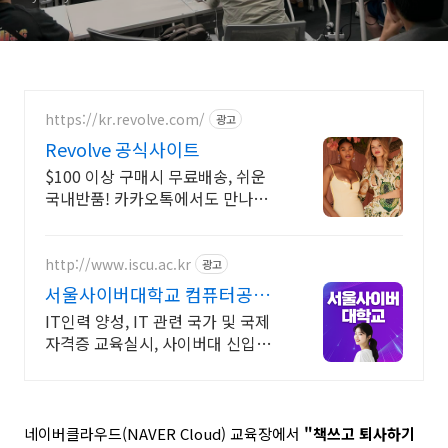
https://kr.revolve.com/
광고
Revolve 공식사이트
$100 이상 구매시 무료배송, 쉬운
국내반품! 카카오톡에서도 만나보세
요! 리볼브
http://www.iscu.ac.kr
광고
서울사이버대학교 컴퓨터공학
과 2026 가을학기 신편입생
IT인력 양성, IT 관련 국가 및 국제
자격증 교육실시, 사이버대 신입생
수 1위 장학금 지급 1위, 학사 석사
박사 온라인복수학위까지
네이버클라우드(NAVER Cloud)
교육장에서
"책쓰고 퇴사하기