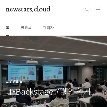
본문 바로가기
newstars.cloud
홈
방명록
관리자
일상생활/발표
IT-Backstage 7월의 연사
by Jany
2023. 8. 14.