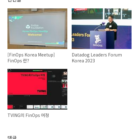
[FinOps Korea Meetup]
Datadog Leaders Forum
FinOps 란?
Korea 2023
TVING의 FinOps 여정
댓글