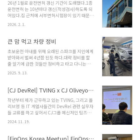
26년 1월로 운전면허 갱신 기간이 도래했다.1종
다.AWS Networking 전문가 및 각 인더스트리
운전면허 는 10년마다 갱신(적성검사)하도록 되
네트워크 전문가들과 협업 네트워크를 형성하고,
어있다.집 근처에 서부면허시험장이 있기 때문에
나아가 AWS와 협업을 통해 네트워크 기술 상 제
거기로 예약하고 준비물을 확
약사항을 제거하여 클라우드 마이그레이션을 가
2026. 2. 1.
인.https://www.safedriving.or.kr/guide/larGuide011.do?
속화할 수 있도록 하는 것을 목표로 한다고 한
menuCode=MN-PO-1211 정기적성검사/면허
다.AWS를 수년간 업무로 사용을 해왔지만, 체계
갱신 | 한국도로교통공단 안전운전 통합민원정기
큰 맘 먹고 차량 정비
적인 공부를 한 것은 이번이 처음인것 같다.10..
적성검사/면허갱신 적성검사 면허갱신 신청장소
초보운전 아내를 위해 오래된 스파크를 지인에게
- 적성검사(1종 면허, 70세 이상 2종 면허) 및 2
받아와서 벌써 4년쯤 된듯 하다.대략 정비를 할
종 면허갱신: 전국면허시험장 또는 경찰서 교통
줄 알기에 급한 것들만 정비하고 타고 다니는데,
민원실 ※ 강남경찰서는 적성검사, 면허갱신 업
브레이크가 밀리는 느낌이 있어서 맘먹고 싹다
www.safedriving.or.kr- 준비물 : 운전면허증,
2025. 9. 13.
정비하기로....브레이크 패드, 디스크, 타이어, 배
6개월 이내 촬영한 컬러 사진 (규격
터리 까지 목돈 들어갔다.원래 타이어는 계획에
3.5cm*4.5cm) 2매- 적성검사 신청서(면허시험
없긴 했었는데, 찢어져서 어쩔수 없었다.한동안
[CJ DevRel] TVING x CJ Oliveyoung x CJ Onstyle
장, ..
정비할 일은 없을 듯...차 인수하고 한번도 교체
작년부터 제가 근무하고 있는 TVING, 그리고 올
안했으니 할때 되긴 한 배터리휠과 브레이크 앗
리브영 등 IT 계열사들간의 DevRel 관련 실무자
세이 탈거 중 찢어진 타이어와, 교환할 새 타이어!
들 교류를 하고 싶어서 CJ그룹 메신저인 팀즈
교환한 타이어는 한국타이어의 키너지 컴포트
DevRel 방을 만들어 다양한 이야기들을 하고 있
165/65R14 로 약간 광폭이 되었다.기존건 옵티
2024. 11. 19.
었는데요.그 첫번째 "공식" 교류가 바로 어제 있
마 155/70R14.브레이크 앗세이를 탈거해보니
었습니다.👏🏼바로 올리브영 TPM 에서 티빙에
디스크가 이상하게 달아서 제동을 충분히 못해주
오셨습니다.🙌🏼최근에 입사하신 DevRel 분도
[FinOps Korea Meetup] FinOps 란?
고 있었다.