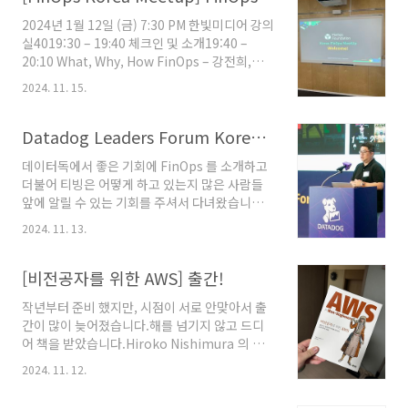
오시고,멀리서 사당에서 오신 커머스부문
2024년 1월 12일 (금) 7:30 PM 한빛미디어 강의
의 DevRel 업무를 하시는 분을 비롯한 애드보케
실4019:30 – 19:40 체크인 및 소개19:40 –
이트🥑 분들도 참석해주셨습니다.다년간 현업 애
20:10 What, Why, How FinOps – 강전희,
자일 코치, 컨설턴트로 근무하신 경험을 바탕으
TVING20:10 – 20:40 FinOps Engineering –
로,올리브영에 적용한 업무 방식, 그리고 그 업무
2024. 11. 15.
정태환, 밀리의서재20:40 – 21:00 네트워킹올해
방식을 반영한 Jira 활용법에 대한 꿀팁을 주시고
1월에 최초로 1회 한국 핀옵스 밋업이 있었습니
가셨습니다.직무별 업무, 그리고 티빙도 올해부
다.https://finops.kr/notice/ Notice#
Datadog Leaders Forum Korea 2023
터 적용된 팀/스쿼드 방식에 대한 운영..
FinOps 한국 커뮤니티 행사 안내 24년 4월
데이터독에서 좋은 기회에 FinOps 를 소개하고
Meetup [![2024-04-19-korea-meetup]
더불어 티빙은 어떻게 하고 있는지 많은 사람들
(/assets/img/2024-04-19-korea-
앞에 알릴 수 있는 기회를 주셔서 다녀왔습니다.
meetup.png "Korea FinOps Meetup")]
덕분에 롯데월드타워도 처음가보고...Datadog
(https://events.finops.org/event/kore..
2024. 11. 13.
에서 에서 제가 평소에 관심있어하고 홍보하고
있는 FinOps에 대해 발표할 기회를 주셔서 다녀
왔습니다.임원을 대상으로 하는 Datadog
[비전공자를 위한 AWS] 출간!
Leaders Forum 2023 이라는 행사였는데요.실
작년부터 준비 했지만, 시점이 서로 안맞아서 출
무자들에게는 여러번 이야기 해본 적이 있으나,
간이 많이 늦어졌습니다.해를 넘기지 않고 드디
경영진들을 위한 행사에서는 처음이었습니다.그
어 책을 받았습니다.Hiroko Nishimura 의 책
래서 어떻게 쉽게 설명할지를 많이 고민을 했었
[AWS for Non-Engineers]를 번역했습니다.
고, What/Why/How의 3가지 관점에서 설명을
2024. 11. 12.
클라우드 개념부터, EC2, Lambda, S3, RDS 등
했습니다.준비하는 과정도 즐거웠고, 집중해서
주요서비스 정리, 보안과 비용까지 훑어보고, 마
들어주셔서 감사했습니다.그리고 데이터독의 이