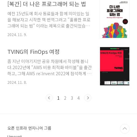
지막으로 공인 시험 AWS Cloud Practitioner
[복간] 더 나은 프로그래머 되는 법
현진님 께서 Datadog 의 cloud cost..
(CLF-C02) 를 대응하는 책입니다.번역 과정에서
예전 15년도에 회사 동료들과 함께 의미있는 일
비전공자도 이해하기 쉽게 옮기려 노력했습니
을 해보자고 시작한 책 번역그러고 "훌륭한 프로
다.https://www.yes24.com/Product/Goods/134794414 비
그래머 되는 법" 이라는 제목으로 출간되었습니
전공자를 위한 AWS - 예스24초보자를 위한 친절
다.에세이, 개발지침서 같은 책이다 보니 많은 사
한 AWS 가이드 수백만 개의 기업이 문서를 공유
2024. 11. 9.
랑은 받았었는데, 어느 순간 절판 되어서 아쉬웠
하고, 비즈니스 애플리케이션을 실행하고, 중요
었는데이번엔 새롭게 복간이 되었습니다.내용은
한 데이터를 ..
동일하나, 뒤에 부록이 바뀌었네
TVING의 FinOps 여정
요.https://product.kyobobook.co.kr/detail/S000213044936
좀 지난 이야기지만 공유 차원에서 작성해 봅니
다.2022년에 "AWS 비용 최적화 바이블"을 출간
하고, 그해 AWS re:Invent 2022에 참석하게 되
면서 FinOps Foundation 에 대해 알게 되었습
2024. 11. 8.
니다.제가 근무하고 있는 TVING 티빙 뿐만 아니
라, 많은 기업에서 Amazon Web Services
(AWS)를 도입하면서 단순 사용법 뿐 아니라 비
1
2
3
4
용절감, 비용최적화 에 관심이 많아지게 되었습
니다.그러던 중 CTO 조성대 님 제안으로 개발조
직을 대상으로 하는 "TVING의 FinOps 여정" 을
발표하게 되었습니다.(티빙 개발조직은 매월 주
오픈 인프라 엔지니어 그룹
요 개발 사항이나, 장애 회고하는 Tech Meetup
이라는 문화가 있습니다.)Datadog 리더스포럼,
Umount