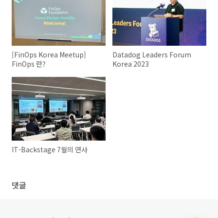
[FinOps Korea Meetup]
Datadog Leaders Forum
FinOps 란?
Korea 2023
IT-Backstage 7월의 연사
댓글