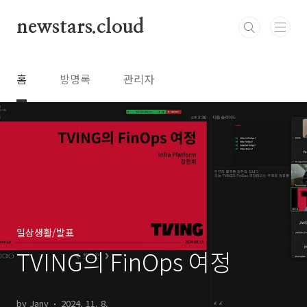
본문 바로가기
newstars.cloud
홈
방명록
관리자
일상생활/발표
TVING의 FinOps 여정
by Jany
2024. 11. 8.