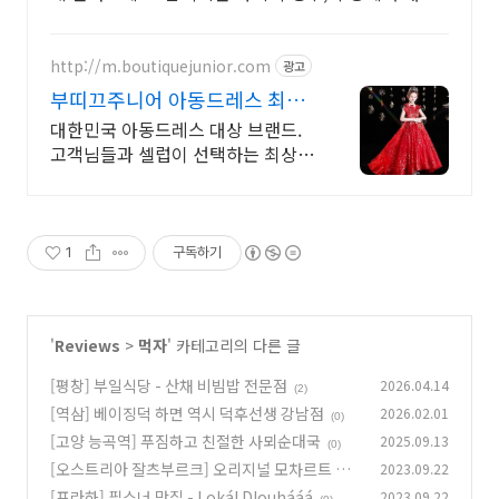
매일 건강한 물을 즐기세요.
http://m.boutiquejunior.com
광고
부띠끄주니어 아동드레스 최고
의 만족, 최고의 퀄리티
대한민국 아동드레스 대상 브랜드.
고객님들과 셀럽이 선택하는 최상급
드레스쇼핑몰. 최고의 쇼핑몰.
1
구독하기
'
Reviews
>
먹자
' 카테고리의 다른 글
[평창] 부일식당 - 산채 비빔밥 전문점
2026.04.14
(2)
[역삼] 베이징덕 하면 역시 덕후선생 강남점
2026.02.01
(0)
[고양 능곡역] 푸짐하고 친절한 사뫼순대국
2025.09.13
(0)
[오스트리아 잘츠부르크] 오리지널 모차르트 초
2023.09.22
콜렛 쿠겔 - Fürst
[프라하] 필스너 맛집 - Lokál Dlouhááá
2023.09.22
(0)