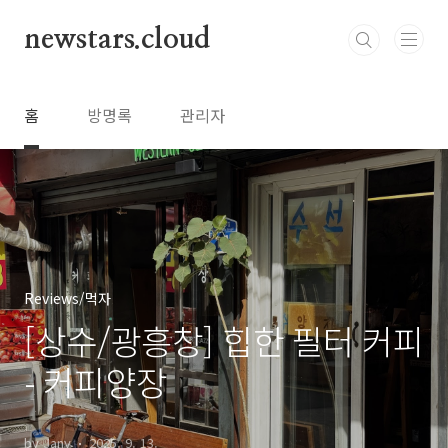
본문 바로가기
newstars.cloud
홈
방명록
관리자
Reviews/먹자
[상수/광흥창] 힙한 필터 커피
- 커피양장
by Jany
2025. 9. 13.