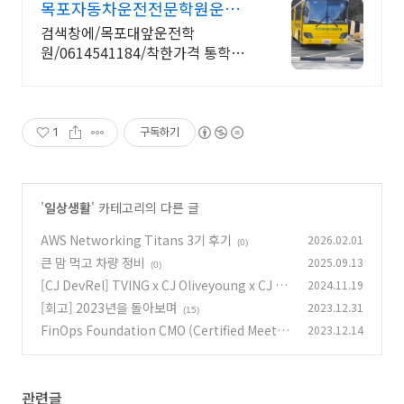
목포자동차운전전문학원운전면
허 착한가격
검색창에/목포대앞운전학
원/0614541184/착한가격 통학버
스1.2종 대형 캠핑카
1
구독하기
'
일상생활
' 카테고리의 다른 글
AWS Networking Titans 3기 후기
2026.02.01
(0)
큰 맘 먹고 차량 정비
2025.09.13
(0)
[CJ DevRel] TVING x CJ Oliveyoung x CJ O
2024.11.19
nstyle
[회고] 2023년을 돌아보며
2023.12.31
(2)
(15)
FinOps Foundation CMO (Certified Meetu
2023.12.14
p Organizer) 취득기
(0)
관련글