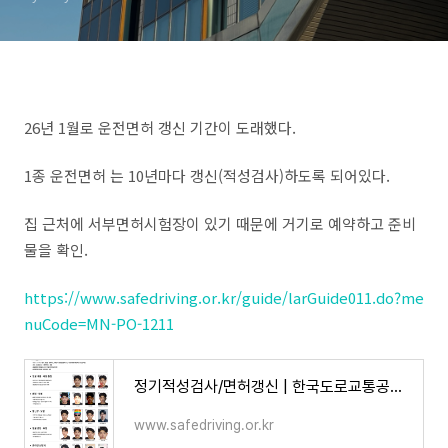
26년 1월로 운전면허 갱신 기간이 도래했다.
1종 운전면허 는 10년마다 갱신(적성검사)하도록 되어있다.
집 근처에 서부면허시험장이 있기 때문에 거기로 예약하고 준비
물을 확인.
https://www.safedriving.or.kr/guide/larGuide011.do?me
nuCode=MN-PO-1211
정기적성검사/면허갱신 | 한국도로교통공단 안전운전 통합민원
www.safedriving.or.kr