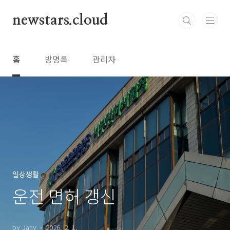
본문 바로가기
newstars.cloud
홈
방명록
관리자
일상생활
운전 면허 갱신
by Jany
2026. 2. 1.