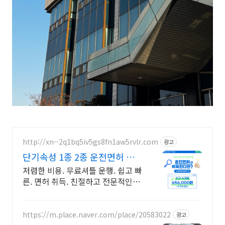
http://xn--2q1bq5iv5gs8fn1aw5rvlr.com
광고
단기속성 1종 2종 운전면허 직
장인반운영.빠른면허취득!
저렴한 비용. 무료셔틀 운행. 쉽고 빠
른. 면허 취득. 친절하고 전문적인 강
사진 1,2종 3일완성, 매일자체시험
실시. 저렴한 수강료로 단기! 면허
취득 가능!
https://m.place.naver.com/place/20583022
광고