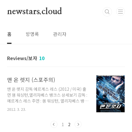
본문 바로가기
newstars.cloud
홈
방명록
관리자
Reviews/보자
10
맨 온 렛지 (스포주의)
맨 온 렛지 감독 에르게스 레스 (2012 / 미국) 출
연 샘 워싱턴,엘리자베스 뱅크스 상세보기 감독 :
에르게스 레스 주연 : 샘 워싱턴, 엘리자베스 뱅크
스, 제이미 벨, 제네시스 로드리게즈, 에드 해리스
2012. 3. 23.
등급 : 15세 관람가 친구가 영화 관람권이 생겨서
영화 보여준다고 가까이 집 근처에서 만나서 보
게 된 영화. 원래 이 영화를 보려고 한 것은 아니
1
2
지만, 그 시간에 영화가 이것 밖에 없길래 보게 됐