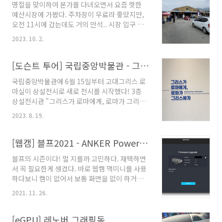
명절을 맞이하여 본가를 다녀오면서 요즘 핫한
문물을 발견했
예산시장에 가봤다. 주차장이 무료라 좋았지만,
다.https://youtu.be/cyDG5pRxv3g?
오전 11시에 갔는데도 거의 만석.. 시장 입구 부
si=hohGLtyAaT16ovYh&t=642 그래서 바로
터 주차관리 안되는데..... 시장 내부도 좋지만 주
구매한 그것! 찾아보면 ELR24 가 있고 ELR24
2023. 10. 2.
차도 어떻게 해야할듯 먼저 장터광장 테이블 예
Pro가 있는데,단순히 USB-A, USB-C 의 문제가
약을 해야된다. 핸드폰 번호로 하면 카카오톡으
아니고 프로가 아닌 일반 모델은 윈도우에서만
로 알림이 오는데, 번호 1개당 최대 4자리까지만
[도슨트 투어] 국립중앙박물관 - 그리스로마 전시회 (도슨트 채수한)
된다고 하니,태블릿이나 폰, 맥북에서 쓰고 싶으
가능하다. 한참 기다려야되니 참고... 정말 사람
면 꼭 Pro ..
국립중앙박물관에 6월 15일부터 고대그리스 로
많았다. 명절이라 그런게 아니고 진짜 많았다. 명
마실이 상설전시로 새로 전시를 시작했다! 3층
절이라 문닫은 곳들도 있어서 연 곳으로만 몰린
상설전시관 "그리스가 로마에게, 로마가 그리스
거 같긴하다. 제일 오래 걸린 것 같은 꽈배기집.
에게" 전시기간 : 2023년 6월 15일 (목) ~ 2027
결제도 줄이 있는데, 결제하고서도 순서까지 기
2023. 8. 19.
년 5월 30일 (일) 전시장소 : 국립중앙박물관 상
다려야된다. 포장하시는 분이 너무 오래걸리시는
설전시실 3층 고대 그리스 로마실(311호) 전시
듯. 백술 상회에서 사온 여러 술들. 개인적으로 골
품 : 오스트리아 빈 미술사박물관 소장품 126건
[웹캠] 블프2021 - ANKER PowerConf C300
목 12도 막걸리가 맛있었다. 팁을 정리하면. ..
전시비용 : 무료 전시 안내 : 11:00, 13:00, 15:00
블프의 시즌이다! 멀 지를까 고민하다. 재택하면
(306호 메소포타미아실에서 출발) * 3층 세계관
서 꼭 필요한게 생겼다. 바로 웹캠 맥미니를 사용
전체 해설 1부 '신화의 세계' 2부 '인간의 세상' 3
하다보니 캠이 없어서 보통 화면을 없이 하거나,
부 '그림자의 제국'
꼭 필요하면 아이패드나 노트북을 꺼내게 된다.
https://www.museum.go.kr/site/main/showroom/list/756?
2021. 11. 26.
우연히 눈에 들어온 그것! 1080p 60fps를 지원
showroomCode=DM0077 세계문화관 국립
하는 웹캠이었다. 원래는 아마존에서 로지텍
중앙박물관,세계문화관 w..
C930 같은걸 봤었는데 아무래도 가격이 있다보
[eGPU] 레노버 그래픽독