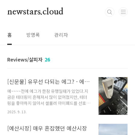
본문 바로가기
newstars.cloud
홈
방명록
관리자
Reviews/살피자
26
[신문물] 유무선 다되는 에그? - 에듀플레이어 라우터
예~~~~전에 에그가 한참 유행일때가 있었다.지
금은 테더링이 흔해져서 많이 없어졌지만, 테더
링을 좋아하지 않아서 셀룰러 아이패드를 선호하
며LTE 모뎀이 있는 레노버를 선호한다.물론 주
2025. 9. 13.
로 맥북을 쓰는데, 맥북엔 도대체 왜 안나오는 건
가...평소에도 잡다한 가짓 거리에 관심이 많아
서"왓츠인마이백" 같은 콘텐츠를 많이 보는데,우
[예산시장] 매우 혼잡했던 예산시장
연히 테크유튜버 만송이지 님 채널을 보다가 신