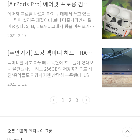
로수길은 너무 멀다. 여의도 애플스토어를 후기
[AirPods Pro] 에어팟 프로용 컴플라이 폼팁
그렇지만 리퍼기간은 이미 지났기도 하지만..
들을 찾아보니 예약을 해야한다고 한다. 예약은
에어팟 프로를 나오자 마자 구매해서 쓰고 있는
애플사이트에서 진행하면 된다.
데, 팁이 실리콘 재질이다 보니 미끌거리면서 잘
www.apple.com/kr/retail/yeouido/ 여의
빠졌었다. S, M, L 모두.. 그래서 팁을 바꿔보기로
도 - Apple Store - Apple (KR) Apple Store
하고 찾아봤는데, 역시 진리의 컴플라이 폼팁 을
여의도 운영 시간, 연락처, 주간 이벤트 일정.
2021. 2. 19.
팔길래 바로 구매 구매는 역시 로켓.. 가격은 비싸
www.apple.com 중간에 보면, 매장 운영 시간
지만, 에어팟 프로 전용이라 팁 장착해도 무리없
하단에 원하는 서비스를 고를 수 있다. 난 당연히,
이 잘 충전된다. 확실히 폼팁을 장착하니 액티브
[주변기기] 도킹 맥미니 허브 - HAGiBis 도킹스테이션 MC25
교환 받을꺼..
노이즈 캔슬링과는 별개로도 차음감이 확실했다.
맥미니를 사고 아무래도 뒷편에 포트들이 있다보
편하고, 잘 안빠져서 목적달성 완료!
니 불편했다. 그리고 256GB의 저장공간으로 사
진/음악들도 저장하기엔 상당히 부족했다. USB
허브를 사용하고 있었지만 보기엔 안좋아서 다른
2021. 1. 12.
걸 찾다가 발견한 도킹스테이션이다. 사테치의
도킹스테이션이 유명하고 원조인듯 하긴 하다.
색상도 맞춘듯 하고, 홈도 있고 에어벤트도 있어
1
2
3
서 맥미니에 딱 맞출수 있는 형태였다. 그렇지만
용량부족에 대한 것은 해결이 안되는 단점이 있
었다. 다른 유사한 것을 찾다가, 발견한 HAGiBiS
도킹스테이션 인데, 이것도 유사하나, USB-C 포
오픈 인프라 엔지니어 그룹
트는 없고, 헤드폰 포트도 없다는 차이점이 있다.
뒷면에는 USB-C 로 맥미니와 연결하고, 바닥에
Umount