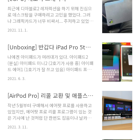
니 쉽지 않았다. 대체제가 있다보니.. 그런데
최근에 디아블로2 레저렉션을 하기 위해 진심으
49%할인의 유혹은 쉽지 않았다. 나쁜가격이 아
로 데스크탑을 구매하려고 고민을 했었다. 그러
니었다!! 배송은 하루만에 이뤄졌다. 두꺼운 설명
나 그래픽카드가 너무 비싸서... 주저하고 있었는
서를 포함한 기기들. 좋은건 usb-c로 된다는거.
데, 작년에 구매했던 E14 르누아르 가 최저사양
웹캠 해킹 방지를 위한 셔터2개와 USB-A 젠더
2021. 11. 1.
으로 잘 구동이 되는 것 아닌가!!
모니터 위에 올려봤다. 맥미니에 USB-C 포트가
[Reviews/ETC] - [노트북] Lenovo E14-
한개 남아서 젠더 없이 구성할 수 있었다. 자동으
20T6S04X00 (with AMD 르누와르) 다만 이제
[Unboxing] 반갑다 iPad Pro 5th 12.9
로 인식은 되지 않기 때문에, soft..
헬을 돌다보니 라이트닝 같은 효과들이 늘어나니
나에겐 아이패드가 여러대가 있다. 아이패드2
느려지는게 눈에 보였다. 그래서 우연찮게 알게
(분실) 아이패드 미니2 (2호기가 사용 중) 아이패
된 레노버 그래픽독 을 장터링을 하고 있는데, 한
드 에어1 (1호기가 잘 쓰고 있음) 아이패드 프로
시적 판매만 진행이 되서 구할수가 없는 게 문제.
2 10.5 (내가 쓰고 있음) 아이패드 프로2 10.5를
GTX1050 이면 충분히 잘 돌아갈수 있는 사양이
2021. 6. 3.
2017년 출시이후 지금까지 사용하다보니, 잘 쓰
었는데..... 그러다 우연히 지인이 가지고 있는데
고는 있지만 액정도 깨지고 그래서 리퍼도 받았
안쓴다고 저렴한 가격에 가져오게 됐다. 연결은
었지만 전반적으로 문제는 없었는데 작년에 운
[AirPod Pro] 리콜 교환 및 애플스토어 여의도
썬더볼드3로 연결되며, 아쉽지만 E..
나쁘게 나에게도 고질병이 발현 되었다. 아이패
작년 5월부터 구매해서 에어팟 프로를 사용하고
드 프로2는 처음으로 보드가 배터리 가운데에 장
있었지만, 에어팟 프로 리콜 프로그램이 있는 것
착이 되다보니 한손으로 들고 사용하고 그러는
은 기사에 난 것처럼 단 한번도 잡음이나 날카로
경우 당연히 무게가 다른곳으로 쏠릴 수 밖에 없
운 소리가 들린적이 없었다. 2월 부터 삐~ 소리가
는 구조가 있고, 그래서 대부분의 고장 원인이 메
2021. 3. 11.
들려서, 교체를 받아야겠다 싶었는데 마침 애플
인보드에.....ㅠㅠ 그래서 액정은 멀쩡하지만, 터
스토어 여의도 오픈하는 것도 있으니... 솔직히 가
치가 간헐적으로 안되는 문제가 발생되고 있다.