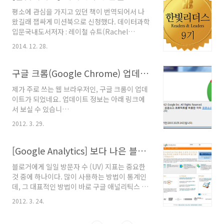
학술검색 - http://scholar.google.co.kr/학술논문만을 전문적
평소에 관심을 가지고 있던 책이 번역되어서 나
으로 검색해줍니다. 4 . Google Public Data -
왔길래 잽싸게 미션북으로 신청했다. 데이터과학
http://www.google.com/publicdata/directory특정 국가의
입문국내도서저자 : 레이철 슈트(Rachel
인터넷..
Schutt),캐시 오닐(Cathy O'Neil) / 윤영민,허
2014. 12. 28.
선,전희주역출판 : 한빛미디어 2014.11.03상세
보기 그동안 데이터과학에 관심이 많아 다양하고
많은 책들을 읽어왔는데, 이책이 제일 최고인 듯
구글 크롬(Google Chrome) 업데이트!! (18.0.1025.142 m)
하다!! 님아 짱먹으셈!! 데이터과학에 관심있으
제가 주로 쓰는 웹 브라우저인, 구글 크롬이 업데
면 꼭 봐라! 두번봐라!! [Reviews/Book] - [한
이트가 되었네요. 업데이트 정보는 아래 링크에
빛리더스] 데이터/수치 분석을 위한 파이썬 라이
서 보실 수 있습니
브러리 SciPy와 NumPy [Reviews/Book] -
다.http://googlechromereleases.blogspot.com/2012/03/stabl
[한빛리더스] R로 배우는 데이터 분석 기본기 데
2012. 3. 29.
channel-release-and-beta-channel.html
이터 시각화 [Reviews/Book] - [한빛리더스]
http://blog.chromium.org/2012/03/moar-
데이터 시각화를 위한 데이터 인사이트 [Revie..
better-graphics.html 보안 업데이트 9건에
[Google Analytics] 보다 나은 블로깅을 위한 구글 웹 로그 분석기 티스토리 적용 방법
대해서도 이루어졌네요. 구글 크롬 사용하시는
블로거에게 일일 방문자 수 (UV) 지표는 중요한
분들은 업데이트 하셔서 쓰시면 되겠네요. 업데
것 중에 하나이다. 많이 사용하는 방법이 통계인
이트 방법은 아래에1. 구글 크롬에서 도구
데, 그 대표적인 방법이 바로 구글 애널리틱스 이
(Chrome 설정 및 관리)를 클릭합니다. 2.
다. http://www.google.com/analytics/ 나
Chrome 정보 를 클릭합니다. 3. Chrome 정보
2012. 3. 24.
도 구글 애널리틱스를 적용 해보기로 했다. 우선
창에서 좌측 하단에 새업데이트 버튼이 나오면
구글 애널리틱스에 가입을 한다. 구글 계정이 있
업데이트 하시면 됩니다.