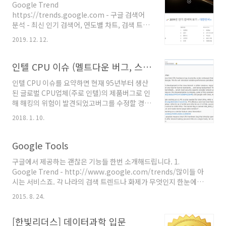
Google Trend
자. 월 비용이 무려 $99.89, 시간당 $0.137 이다.
https://trends.google.com - 구글 검색어
NVIDA Tesla T4를 사용한다면, 무려 월
분석 - 최신 인기 검색어, 연도별 차트, 검색 트렌
$278.74, 시간당 $0.382 이다. 두배가 넘는 가
드 제공 - 국가별 선택 가능 Google 학술검색
격! 프로비저닝이 끝나고 (시간이 좀 걸림) 생성
2019. 12. 12.
https://scholar.google.co.kr/ - 학술 논문
이 완료되면 대시보드에 OPEN JUPYTER..
전문 검색 Google Keep
https://keep.google.com/ - 단순하게 사용
인텔 CPU 이슈 (멜트다운 버그, 스펙터 버그)
가능한 메모 프로그램 - 별도 앱 제공 Google
인텔 CPU 이슈를 요약하면 현재 95년부터 생산
Sky Map https://www.google.com/sky/ -
된 글로벌 CPU업체(주로 인텔)의 제품버그로 인
별, 별자리, 은하, 행성을 보여주는 천체 지도
해 해킹의 위험이 발견되었고버그를 수정할 경우
Google Arts & Culture
PC/서버 성능이 떨어져서 디지털기반 서비스에
https://artsandculture.google.com/ - 미
2018. 1. 10.
위기가 예측되는 상황이라는 것입니다. [요약]1.
술관 및 박물관 예술 작품을 고화질로 온라인에
버그내용- 멜트다운 버그 : 프로그램 작동시 메모
서 확인 가능 Google Fonts ht..
리에 올라간 데이터에 접근, 탈취가능한 버그 (현
Google Tools
재 가장 치명적인 버그)- 스펙터 버그 : 다수 프로
구글에서 제공하는 괜찮은 기능들 한번 소개해드립니다. 1.
그램 실행시 타 프로그램의 실행 내역을 분석가
Google Trend - http://www.google.com/trends/많이들 아
능한 버그 (멜트다운에 비해 해킹 난이도가 높음)
시는 서비스죠. 각 나라의 검색 트렌드나 화제가 무엇인지 한눈에
2. 버그의 특징- 메모리 상에 기록되는 정보를 읽
볼 수 있습니다. 2. Google Ngram -
을 수 있음 (삭제, 수정은 불가함) 3. 예상 영향-
2015. 8. 24.
https://books.google.com/ngrams수백만권의 도서를 디지
해킹을 통한 개인정보 및 각종 중요 데이터 유출
털라이즈 하여 책에 포함된 단어의 사용량을 표시해줍니다. 특정 단
가능 (현재 밝혀진 사례는 없으며 기술적 가능성
[한빛리더스] 데이터과학 입문
어의 트렌드나 인용. 중복 표현중 택일에 유용합니다. 3. Google
만 파악됨) : 애플, 구글,..