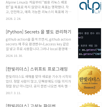
Alpine Linux는 처음부터 “범용 리눅스 배포
musl vs glibcAlpine은 musl libc 사용파이썬
판”을 목표로 하지 않았다.목표는 명확했다. 작
생태계는 glibc 기준으로 빌드된 바이너리가 대
고, 안전하고, 예측 가능한 리눅스이 목표에 가장
부분많은 패키지가 wheel을 못 쓰고 소스 빌드
잘 맞는 유틸리티가 바로 BusyBox였다.
로 떨어진다참고1 PEP 656 – Platform Tag
2026. 2. 24.
https://wiki.alpinelinux.org/wiki/BusyBox
for Linux Distributions Using Musl참고2
BusyBox - Alpine LinuxAlpine Linux is
glibc..
built around musl libc and busybox. To
[Python] Secrets 을 별도 관리하기
minimize footprint, Alpine Linux comes
github action을 즐겨 쓰면서, github action
with BusyBox by default. BusyBox
secrets 에 주요 환경변수나,access key 같은
provides replacements for most of the
걸 넣고 주로 사용합니다.그러나 local 환경에서
utilities usually found in GNU coreutils,
도 동일하게 동작을 할 수 있게 되어야 합니다.그
util-linux, etc. Bu..
2024. 10. 30.
럴때 사용하는게 .env 파일입니다.그러기 위해
서는 먼저 라이브러리가 필요합니다.라이브러리
설치pip install python-dotenv .env 파일 설
[한빛리더스] 스위프트 프로그래밍
정띄어쓰기 없이 입력하고, git 업로드시 같이 올
한빛리더스도 새해를 맞아 새로운 기수가 시작되
라가면 안되기 때문에, .gitignore 설정에도 반
었다. 정말 사람이 많고, 단톡방에도 다들 의지가
드시 추가해야됩니다.*주로 프로젝트의 root 경
정말 장난 아니었다. 공지 한번 나오면 계속 핸드
로에 넣어줍니다.SLACK_BOT_TOKEN='Your
폰이 울릴정도로... 각설하고, 이번 미션은 처음
SLACK_BOT_TOKEN'CHAT_ID='Your
2017. 3. 11.
으로 시도해보는 iOS앱 개발 관련 책이다. 맥북
CHAT_ID'ACCESS_KEY='Your
을 쓴지는 상당히 오래됐지만, 엑스코드 사용은
AccessKey'ACCE..
처음이다. 처음에 시도를 안해본건 아니나, C는
[한빛리더스] 고성능 파이썬