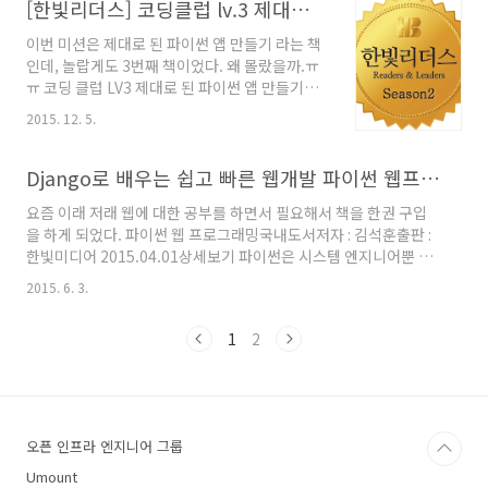
[한빛리더스] 코딩클럽 lv.3 제대로 된 파이썬 앱 만들기
자 부터 자료형, 변수, 상수 등 무시하기 ..
이번 미션은 제대로 된 파이썬 앱 만들기 라는 책
인데, 놀랍게도 3번째 책이었다. 왜 몰랐을까.ㅠ
ㅠ 코딩 클럽 LV3 제대로 된 파이썬 앱 만들기국
내도서저자 : 크리스 로피 / 이지호,유형목역출판
2015. 12. 5.
: 한빛미디어 2015.11.20상세보기 번역서 이고,
책 표지에 '10대를 위한 프로그래밍 노트 수프'
라고 작성이 되어있는데,표지부터 먼가 교육적이
Django로 배우는 쉽고 빠른 웹개발 파이썬 웹프로그래밍
다.ㅎㅎ 우선 이책을 선택한 이유는 파이썬으로
요즘 이래 저래 웹에 대한 공부를 하면서 필요해서 책을 한권 구입
업무용 혹은 API용으로 필요한 만큼만 개발해서
을 하게 되었다. 파이썬 웹 프로그래밍국내도서저자 : 김석훈출판 :
쓰다보니제대로 된 파이썬 앱을 만들어 본적이
한빛미디어 2015.04.01상세보기 파이썬은 시스템 엔지니어뿐 아
없었다.-> 이욜 제목이랑 똑같아 타겟 독자가 10
니라 널리 쉽게 쓸수 있는 언어고,장고와 플라스크는 예전에 운영툴
대이다 보니 정말 책이 쉽게 크게크게 설명되어
2015. 6. 3.
만들때 간단간단하게 써본지라 좀 제대로 써보고 싶어서장고 책을
있고 보기 상당히 편했다. 입문자들이 봐도 전혀
구입하게 되었다. 이 책은 파이썬 사용자만 아니라, 입문자도 따라
부담스럽지 않은듯 하다. 그렇지만 1,2권을 아직
1
2
할 수 있을 만큼 쉽게 작성되어 있다. 물론 완전 처음이면 따라하기
못봤기 때문에 이어지는 내용에 대..
힘들겠지만. 그리고 웹에 대한 이해가 없어도 간략한 설명들이 있어
서 함께 익히기에는 좋게 되어있다. 파이썬은 3.X버전까지 출시되
었지만, 2.X 버전이 더 널리 쓰이고 있는데, 여기 예제 코드들은 2.X
버전이라 그점이 편리했다. DB 컨트롤 등 실제 ..
오픈 인프라 엔지니어 그룹
Umount