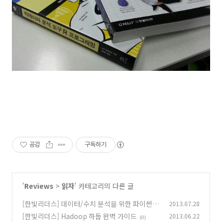
공감
구독하기
'
Reviews
>
읽자
' 카테고리의 다른 글
[한빛리더스] 데이터/수치 분석을 위한 파이썬 라
2013.07.28
이브러리 SciPy와 NumPy
[한빛리더스] Hadoop 하둡 완벽 가이드
2013.06.22
(0)
(0)