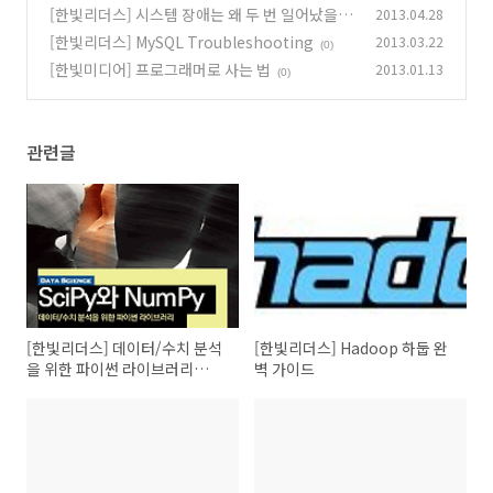
[한빛리더스] 시스템 장애는 왜 두 번 일어났을
2013.04.28
까?
[한빛리더스] MySQL Troubleshooting
2013.03.22
(0)
(0)
[한빛미디어] 프로그래머로 사는 법
2013.01.13
(0)
관련글
[한빛리더스] 데이터/수치 분석
[한빛리더스] Hadoop 하둡 완
을 위한 파이썬 라이브러리
벽 가이드
SciPy와 NumPy