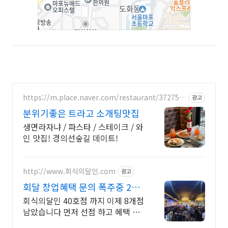
https://m.place.naver.com/restaurant/372753
광고
58
분위기좋은 트라고 소개팅맛집
생면라자냐 / 파스타 / 스테이크 / 와
인 맛집! 경의선숲길 데이트!
http://www.회식의달인.com
광고
회달 창업혜택 문의 폭주중 25
년 소비자만족도1위 수상
회식의달인 40호점 까지 이제 8개점
남았습니다 먼저 선점 하고 혜택 받
으세요. 월매출 1억5천만원 예상수