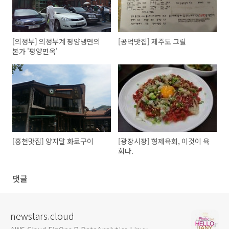
[의정부] 의정부계 평양냉면의
[공덕맛집] 제주도 그릴
본가 '평양면옥'
[홍천맛집] 양지말 화로구이
[광장시장] 형제육회, 이것이 육
회다.
댓글
newstars.cloud