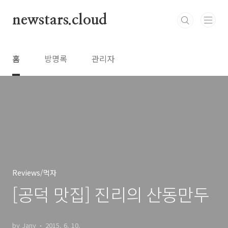
본문 바로가기
newstars.cloud
홈
방명록
관리자
Reviews/먹자
[공덕 맛집] 진리의 산동만두
by Jany
2015. 6. 10.