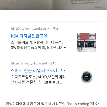
http://www.ksaedu.or.kr
광고
KSA 디지털전환교육
스마트팩토리, R활용데이터분석,
SW를활용한품질예측, IoT센터기
술, 파이썬활용
https://reallystore.net
광고
스피로 전문 리얼리스토어 코딩
교육을 쉽고 재밌게
스피로코딩로봇, AI,3D,보안카메라
전자제품 전문샵 스피로볼트코딩로
봇, 스피로볼트파워팩, 스피로미니
등 스피로 전문몰
한빛미디어에서 기존에 입문서 시리즈인 "hello coding"이 아