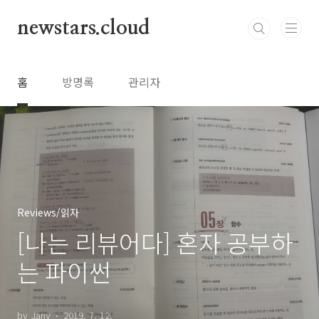
본문 바로가기
newstars.cloud
홈
방명록
관리자
Reviews/읽자
[나는 리뷰어다] 혼자 공부하
는 파이썬
by Jany
2019. 7. 12.