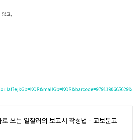
 않고,
Kor.laf?ejkGb=KOR&mallGb=KOR&barcode=9791190665629&
바로 쓰는 일잘러의 보고서 작성법 - 교보문고