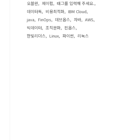
오블완
제이펍
태그를 입력해 주세요.
데이터독
비용최적화
IBM Cloud
java
FinOps
데브옵스
자바
AWS
빅데이터
조직문화
핀옵스
한빛리더스
Linux
파이썬
리눅스