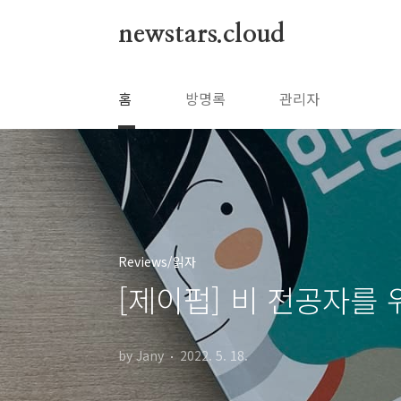
본문 바로가기
newstars.cloud
홈
방명록
관리자
Reviews/읽자
[제이펍] 비 전공자를
by Jany
2022. 5. 18.