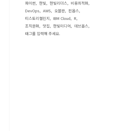
파이썬
한빛
한빛리더스
비용최적화
DevOps
AWS
오블완
핀옵스
티스토리챌린지
IBM Cloud
R
조직문화
맛집
한빛미디어
데브옵스
태그를 입력해 주세요.