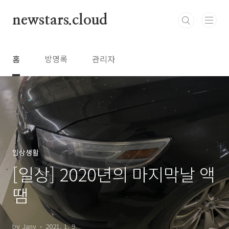
본문 바로가기
newstars.cloud
홈
방명록
관리자
일상생활
[일상] 2020년의 마지막날 액
땜
by Jany
2021. 1. 9.