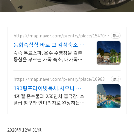
https://map.naver.com/p/entry/place/1547035
광고
879
동화속상상 바로 그 감성숙소 제
주서쪽 오설록근처 완벽독채
숲속 무료스파, 온수 수영장을 갖춘
동심을 부르는 가족 숙소, 대가족환
영, 바베큐 아이들과 어른 모두 좋아
하는 따뜻한 수영장과 스파, 아기용
품 풀 세트 제공, 청결
https://map.naver.com/p/entry/place/1096378
광고
163
190평프라이빗독채,사우나 예
쁜 4계절 온수수영장 힐링
4계절 온수풀과 250인치 홈극장! 호
텔급 침구와 안마의자로 완성하는
프리미엄독채 별빛 자쿠지와 불멍의
낭만! 스타일러와 사우나로 완성하
는 세심한 배려의 감성숙소
2020년 12월 31일.