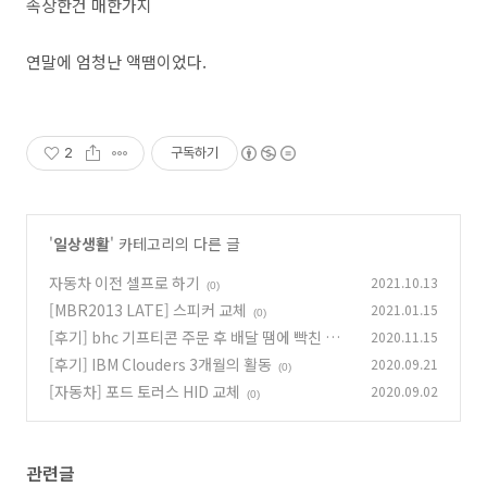
속상한건 매한가지
연말에 엄청난 액땜이었다.
2
구독하기
'
일상생활
' 카테고리의 다른 글
자동차 이전 셀프로 하기
2021.10.13
(0)
[MBR2013 LATE] 스피커 교체
2021.01.15
(0)
[후기] bhc 기프티콘 주문 후 배달 땜에 빡친 후
2020.11.15
기
[후기] IBM Clouders 3개월의 활동
2020.09.21
(0)
(0)
[자동차] 포드 토러스 HID 교체
2020.09.02
(0)
관련글