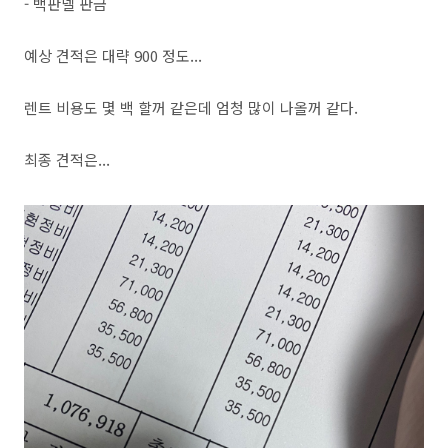
- 백판넬 판금
예상 견적은 대략 900 정도...
렌트 비용도 몇 백 할꺼 같은데 엄청 많이 나올꺼 같다.
최종 견적은...