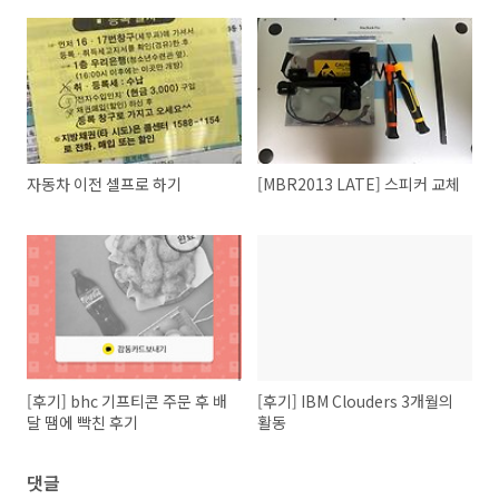
자동차 이전 셀프로 하기
[MBR2013 LATE] 스피커 교체
[후기] bhc 기프티콘 주문 후 배
[후기] IBM Clouders 3개월의
달 땜에 빡친 후기
활동
댓글