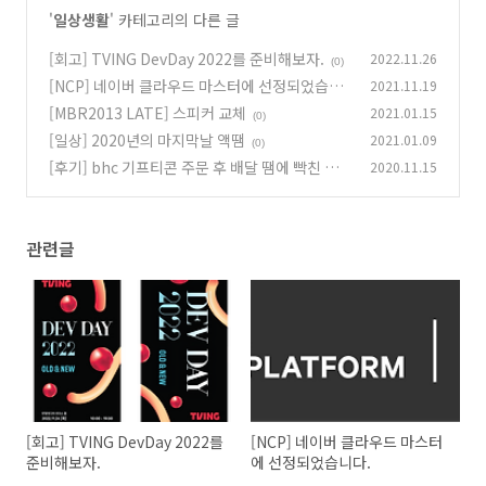
'
일상생활
' 카테고리의 다른 글
[회고] TVING DevDay 2022를 준비해보자.
2022.11.26
(0)
[NCP] 네이버 클라우드 마스터에 선정되었습니
2021.11.19
다.
[MBR2013 LATE] 스피커 교체
2021.01.15
(0)
(0)
[일상] 2020년의 마지막날 액땜
2021.01.09
(0)
[후기] bhc 기프티콘 주문 후 배달 땜에 빡친 후
2020.11.15
기
(0)
관련글
[회고] TVING DevDay 2022를
[NCP] 네이버 클라우드 마스터
준비해보자.
에 선정되었습니다.