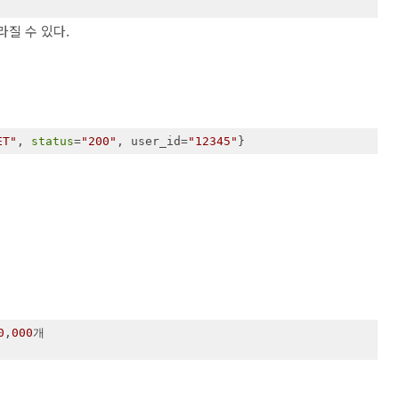
라질 수 있다.
ET"
, 
status
=
"200"
, user_id=
"12345"
}
0
,
000
개
