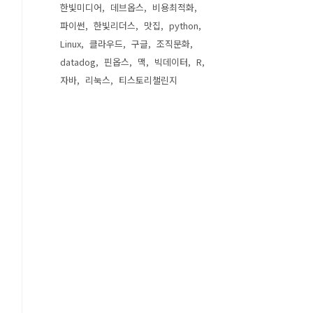
한빛미디어
데브옵스
비용최적화
파이썬
한빛리더스
맛집
python
Linux
클라우드
구글
조직문화
datadog
핀옵스
맥
빅데이터
R
자바
리눅스
티스토리챌린지