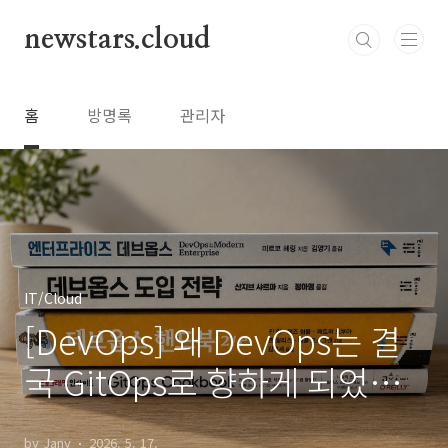
본문 바로가기
newstars.cloud
홈
방명록
관리자
IT/Cloud
[DevOps] 왜 DevOps는 결
국 GitOps로 향하게 되었을
까
by Jany
2026. 5. 17.