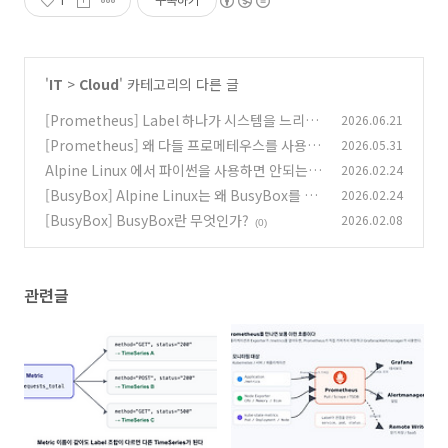
1
구독하기
'
IT
>
Cloud
' 카테고리의 다른 글
[Prometheus] Label 하나가 시스템을 느리게
2026.06.21
만든다 - 1. Metric, Label, TimeSeries
[Prometheus] 왜 다들 프로메테우스를 사용할
2026.05.31
(0)
까
Alpine Linux 에서 파이썬을 사용하면 안되는
2026.02.24
(0)
이유
[BusyBox] Alpine Linux는 왜 BusyBox를 선
2026.02.24
(0)
택했을까
[BusyBox] BusyBox란 무엇인가?
2026.02.08
(0)
(0)
관련글