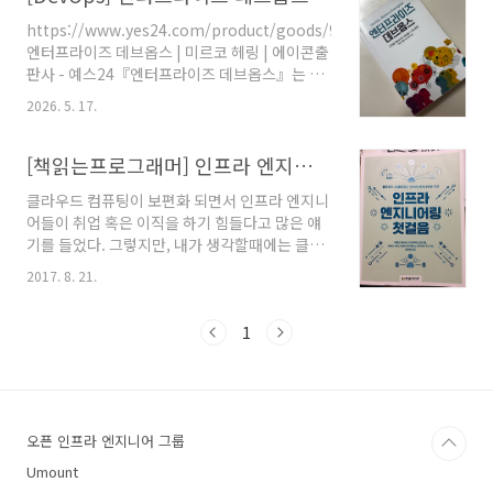
입보다 조직 변화 전략에 가까웠다처음 제목을
https://www.yes24.com/product/goods/90308933
봤을 때 조금 흥미로웠다.왜 하필
엔터프라이즈 데브옵스 | 미르코 헤링 | 에이콘출
“Playbook”일까 싶었다.보통 IT 책들
판사 - 예스24『엔터프라이즈 데브옵스』는 대
은:Guide,Handbook,Architecture,Best
규모 조직에 데브옵스를 성공적으로 적용하는 데
Practice같은 표현을 많이 쓰는데 이 책은 굳이
2026. 5. 17.
필요한 데브옵스 생태계를 생성하고 사람들에게
Playbook이라는 단어를 사용한다.근데 읽다 보
권한을 위임하는 방법, 조직에 올바른 기술을 적
면 이름이 꽤 잘 어울린다.이 책은 DevOps를..
용하기 위한www.yes24.com 기술보다 더 어려
[책읽는프로그래머] 인프라 엔지니어링 첫걸음
운 건 조직이었다처음 이 책 제목을 봤을 때는 약
클라우드 컴퓨팅이 보편화 되면서 인프라 엔지니
간 뻔한 내용을 예상했다.대기업에서 DevOps
어들이 취업 혹은 이직을 하기 힘들다고 많은 얘
도입하는 방법론 정도 아닐까 싶었다. CI/CD 구
기를 들었다. 그렇지만, 내가 생각할때에는 클라
축 사례 나오고, 조직 협업 이야기 조금 하고, “문
우드가 자동화로 해주는 것에는 한계가 있고,자
화가 중요합니다” 같은 이야기로 끝나는 그런 느
2017. 8. 21.
동화로 지원을 해주기 때문에 오롯이 모든 책임
낌.근데 막상 읽어보면 생각보다 훨씬 현실적이
은 더욱 개발자한테 부가된다고 생각을 한다. 머
다.그리고 꽤 오래 전에 나온 책인데도 지금 엔터
그건 어디까지나 나의 의견이니 우선 넘어가도록
1
프라이즈 조..
하자. 아무튼 클라우드 컴퓨팅을 통해 최근 인프
라(서버, 네트워크 등)에 관심을 갖거나 공부를
하기 시작하는 개발자들이 늘어난 건 사실인듯
하다. 한빛미디어에서 신간이 나와서 리뷰를 하
오픈 인프라 엔지니어 그룹
게 되었다. 인프라 엔지니어링 첫걸음국내도서저
자 : 데라오 에사쿠,JPCERT CC,요코타 마사토
Umount
시,하타노 아이,나카무라 도모나리출판 : 한빛미