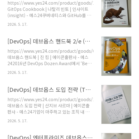
https://www.yes24.com/product/goods/138929285
록 만드는 운영 방식입니다.DevOps가 개발과
GitOps Cookbook | 나탈리 빈토 | 인사이트
운영의 협업 방식과 자동화 문화에 가깝다
(insight) - 예스24쿠버네티스와 GitHub를 활
면,GitOps는 운영 상태를 Git 중심으로 선언하
용한 CI/CD 파이프라인 구축왜 수많은 회사들이
고 동기화하는 방식에 더 가깝습니다.결국
2026. 5. 17.
DevOps와 클라우드 네이티브 전략을 위해
GitOps가 중요해진 이유는 단순히 배포를 자동
GitOps를 채택하고 있을까? 이 안정적인 프레임
화하기 위해서가 아닙니다.Kubernetes처럼 상
워크는 쿠버네티스에 애플리케이션
[DevOps] 데브옵스 핸드북 2/e (The DevOps Handbook)
태가 계속 변하는 환경에서..
www.yes24.com운영자가 “현재 서버 상태”를
https://www.yes24.com/product/goods/61792775
못 믿게 되는 순간처음 GitOps라는 단어를 들었
데브옵스 핸드북 | 진 킴 | 에이콘출판사 - 예스
을 때는 솔직히 좀 애매했다.그냥 Kubernetes
242016년 DevOps Dozen Award에서 ‘Best
배포 방식 중 하나 아닌가 싶었다.Git에 yaml 넣
DevOps Book of the Year’ 수상!데브옵스의
고,ArgoCD 같은 걸로 동기화하고,자동 배포하
2026. 5. 17.
모든 것을 다루는 책이다. 데브옵스의 유래부터
는 흐름 정도.근데 『GitOps Cookbook』를
개념과 데브옵스 실천방법, 사례까지 모두 다루
읽다 보니까 생각보다 훨씬 운..
고 있다. 소프트웨어 업계의www.yes24.com
[DevOps] 데브옵스 도입 전략 (The DevOps Adoption Playbook)
이제 DevOps는 “배포 자동화” 정도의 이야기가
https://www.yes24.com/product/goods/102361028
아니었다이 책을 읽으면서 가장 크게 들었던 생
데브옵스 도입 전략 | 산지브 샤르마 | 에이콘출
각은 이거였다.“아 이제 운영 자체가 하나의 시스
판사 - 예스24기업이 마주하고 있는 조직 내 다양
템 공학이 됐구나.”예전 DevOps 이야기들은 어
한 상황별로 어떻게 데브옵스를 도입하면 좋을지
딘가 좀 더 “변화 운동” 같은 느낌이 있었다.개발
2026. 5. 17.
전략을 제시한다. 또한 작은 규모의 기업뿐 아니
과 운영이 협업하고,배포를 자동화하고,조직 문
라 대규모 기업에서는 어떻게 데브옵스를 도입하
화를 바꾸고,더 빠르게 움직..
면 좋을지www.yes24.com DevOps는 기술 도
[DevOps] 엔터프라이즈 데브옵스 (DevOps for the Modern Enterprise)