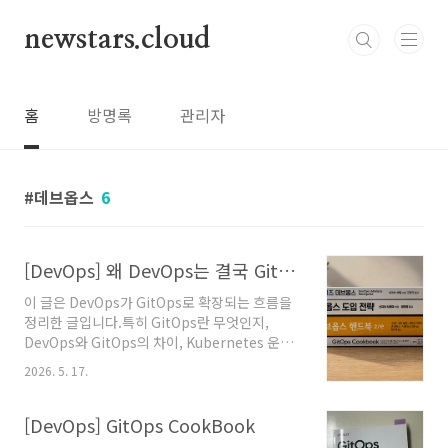
본문 바로가기
newstars.cloud
홈
방명록
관리자
데브옵스
6
[DevOps] 왜 DevOps는 결국 GitOps로 향하게 되었을까
이 글은 DevOps가 GitOps로 확장되는 흐름을
정리한 글입니다.특히 GitOps란 무엇인지,
DevOps와 GitOps의 차이, Kubernetes 운영
에서 GitOps가 왜 중요해졌는지를 중심으로 설
2026. 5. 17.
명합니다.GitOps란 무엇인가: DevOps와의 차
이, Kubernetes 운영에서 쓰는 이유GitOps는
애플리케이션과 인프라의 원하는 상태를 Git에
[DevOps] GitOps CookBook
선언하고,운영 환경이 그 상태를 계속 따라가도