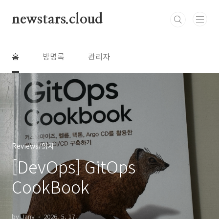
본문 바로가기
newstars.cloud
홈
방명록
관리자
Reviews/읽자
[DevOps] GitOps
CookBook
by Jany
2026. 5. 17.