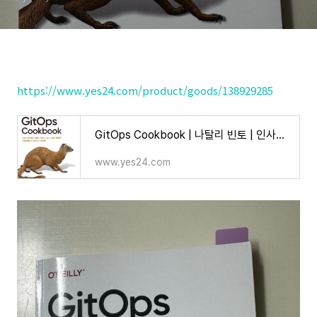
https://www.yes24.com/product/goods/138929285
GitOps Cookbook | 나탈리 빈토 | 인사이트(insight) - 예스24
www.yes24.com