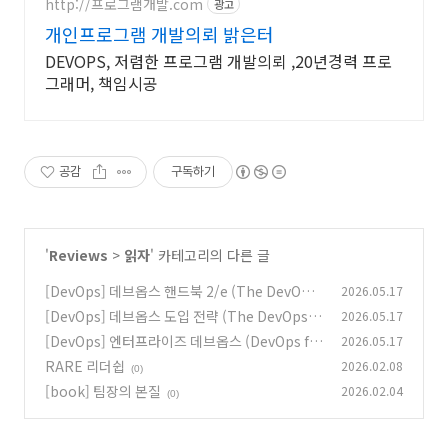
http://프로그램개발.com
광고
개인프로그램 개발의뢰 밝은터
DEVOPS, 저렴한 프로그램 개발의뢰 ,20년경력 프로
그래머, 책임시공
공감
구독하기
'
Reviews
>
읽자
' 카테고리의 다른 글
[DevOps] 데브옵스 핸드북 2/e (The DevOps
2026.05.17
Handbook)
[DevOps] 데브옵스 도입 전략 (The DevOps A
2026.05.17
(0)
doption Playbook)
[DevOps] 엔터프라이즈 데브옵스 (DevOps fo
2026.05.17
(0)
r the Modern Enterprise)
RARE 리더쉽
2026.02.08
(0)
(0)
[book] 팀장의 본질
2026.02.04
(0)