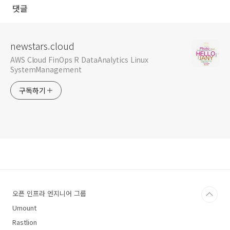
댓글
newstars.cloud
AWS Cloud FinOps R DataAnalytics Linux
SystemManagement
구독하기
오픈 인프라 엔지니어 그룹
Umount
Rastlion