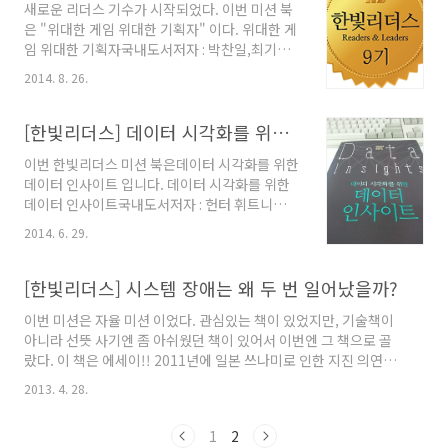
새로운 리더스 기수가 시작되었다. 이번 미션 북
면, 우선 다른 리눅스 입문서와는 다르게서버 -
은 "위대한 게임 위대한 기획자" 이다. 위대한 게
클라이언트, 네트워크 등일반적으로 필요한 서버
임 위대한 기획자국내도서저자 : 박찬일,최기운
관련 기술 및 이론에 대한 개념부터 설명하고 시
출판 : 한빛미디어 2014.07.20상세보기 원래는
작한다.그리고 서버를 설치하고 실제 윈도우에서
2014. 8. 26.
오라일리의 베이지안 통계 책을 하려고 했으나,
설정하는 방법도 설명 해주고 있다. 전체적으로
그래도 밥 벌어 먹고 살던 것이 게임인지라 아무
내용이 많진 않아서 쉽게 쉽게 읽을 수 있었지만,
래도 게임 쪽에 관심이 더 많이 갔기에 이 책을 골
[한빛리더스] 데이터 시각화를 위한 데이터 인사이트
나로서는 아쉬운 점이 더 많은 책인듯 하다. 예
랐다. 베이지안 책은 별도로 사서 봐야겠다. 파이
시..
이번 한빛리더스 미션 북은데이터 시각화를 위한
썬을 활용한 베이지안 통계국내도서저자 : 앨런
데이터 인사이트 입니다. 데이터 시각화를 위한
B. 다우니(Allen B. Downey) / 권정민역출판 :
데이터 인사이트국내도서저자 : 헌터 휘트니
한빛미디어 2014.07.21상세보기 게임 산업이 발
(Hunter Whitney) / 한선용역출판 : 한빛미디
전 하면서 게임 개발과 게임 기획에 대한 관심이
2014. 6. 29.
어 2014.04.28상세보기 처음 받았을 때,비닐로
많아 진듯 하다. 어떤 게임이든 기획을 통해야 하
패킹도 되어있었고, 책 컬러가 빨려들어가는 느
며, 서버 개발과 클라이언트 개발에 디자인을 입
낌었다. 겉표지 질감도 부들부들 하니 참 좋고, 데
[한빛리더스] 시스템 장애는 왜 두 번 일어났을까?
혀서 출시가 된다. 그..
이터 시각화 라 주제라서 그런지 몰라도 올컬러!!
이번 미션은 자율 미션 이었다. 관심있는 책이 있었지만, 기술책이
참 비싸보이는 책이었다.ㅎㅎㅎㅎ 요즘 회사 업
아니라 선뜻 사기엔 좀 아쉬웠던 책이 있어서 이번엔 그 책으로 골
무도 그렇고, 데이터 시각화에 참 많은 관심이 있
랐다. 이 책은 에세이!! 2011년에 일본 쓰나미로 인한 지진 의연금
는데, 기존에 있는 수치들을 데이터로 정리하고
을 모금하던 은행에서 시스템 장애가 일어난 것이다. 그 은행에서
그 데이터를 그래프로 보여주는 시각화. 그래서
2013. 4. 28.
장애 조치한 내용을 에세이로 묶은 책이다. 시스템장애는 왜 두번
최근엔 R도 공부하고 있고, 그에 대한 시각화도
일어났을까?국내도서저자 : 닛케이 컴퓨터 편집부 / 이명희역출판 :
공부하고 있다. 아래글 참고. [Reviews/Book]
1
2
한빛미디어 2012.07.01상세보기 장애조치에 대한 이야기 이다 보
- [한빛리더스] R로 배우는 ..