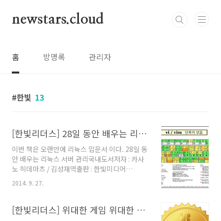
본문 바로가기
newstars.cloud
홈
방명록
관리자
한빛
13
[한빛리더스] 28일 동안 배우는 리눅스 서버 관리
이번 책은 오랜만에 리눅스 입문서 이다. 28일 동
안 배우는 리눅스 서버 관리국내도서저자 : 카사
노 히데마츠 / 김성재역출판 : 한빛미디어
2014.09.01상세보기 표지를 봐서는 누가 봐도
2014. 9. 27.
리눅스 책이다. 빨간 모자에, 펭귄까지!! 학부때
부터 전산실 근로장학생을 할때부터 하면, 벌써
서버 운영관리를 10년가까이 하고 있는데,옛날
[한빛리더스] 위대한 게임 위대한 기획자
생각을 하면서 읽어보기 시작했다. 책 내용을 보