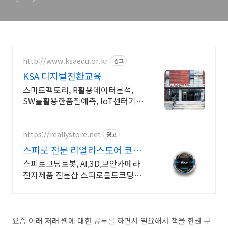
http://www.ksaedu.or.kr
광고
KSA 디지털전환교육
스마트팩토리, R활용데이터분석,
SW를활용한품질예측, IoT센터기
술, 파이썬활용
https://reallystore.net
광고
스피로 전문 리얼리스토어 코딩
교육을 쉽고 재밌게
스피로코딩로봇, AI,3D,보안카메라
전자제품 전문샵 스피로볼트코딩로
봇, 스피로볼트파워팩, 스피로미니
등 스피로 전문몰
요즘 이래 저래 웹에 대한 공부를 하면서 필요해서 책을 한권 구