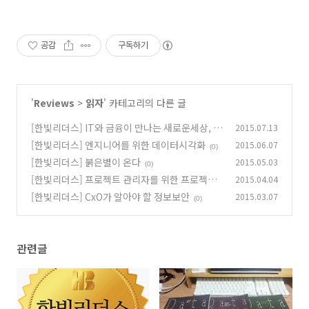
공감
구독하기
'
Reviews
>
읽자
' 카테고리의 다른 글
[한빛리더스] IT와 금융이 만나는 새로운세상, 핀
2015.07.13
테크
[한빛리더스] 엔지니어를 위한 데이터시각화
2015.06.07
(0)
(0)
[한빛리더스] 붉은별이 온다
2015.05.03
(0)
[한빛리더스] 프로젝트 관리자를 위한 프로젝트
2015.04.04
관리 이야기
[한빛리더스] CxO가 알아야 할 정보보안
2015.03.07
(0)
(0)
관련글