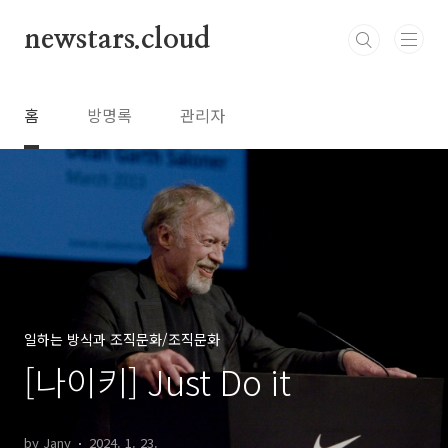
본문 바로가기
newstars.cloud
홈
방명록
관리자
일하는 방식과 조직문화/조직문화
[나이키] Just Do it
by Jany
2024. 1. 23.