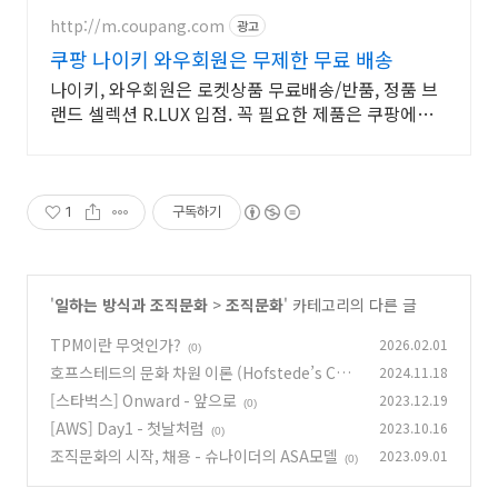
http://m.coupang.com
광고
쿠팡 나이키 와우회원은 무제한 무료 배송
나이키, 와우회원은 로켓상품 무료배송/반품, 정품 브
랜드 셀렉션 R.LUX 입점. 꼭 필요한 제품은 쿠팡에서
더 저렴하게, 로켓배송으로 더 빠르게!
1
구독하기
'
일하는 방식과 조직문화
>
조직문화
' 카테고리의 다른 글
TPM이란 무엇인가?
2026.02.01
(0)
호프스테드의 문화 차원 이론 (Hofstede’s Cult
2024.11.18
ural Dimensions Theory)
[스타벅스] Onward - 앞으로
2023.12.19
(0)
(0)
[AWS] Day1 - 첫날처럼
2023.10.16
(0)
조직문화의 시작, 채용 - 슈나이더의 ASA모델
2023.09.01
(0)