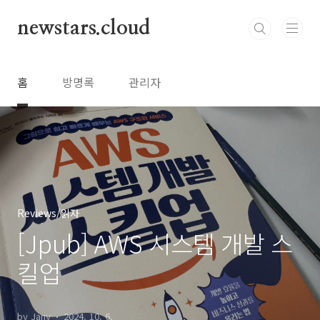
본문 바로가기
newstars.cloud
홈
방명록
관리자
Reviews/읽자
[Jpub] AWS 시스템 개발 스
킬업
by Jany
2024. 10. 6.