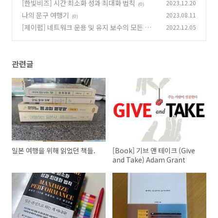
m Grant
[한빛비즈] 시간 최소화 성과 최대화 법칙
2023.12.20
(0)
(0)
나의 문구 여행기
2023.08.11
(0)
[제이펍] 네트워크 운용 및 유지 보수의 모든 것
2022.12.05
(0)
관련글
일본 여행을 위해 읽었던 책들.
[Book] 기브 앤 테이크 (Give
and Take) Adam Grant