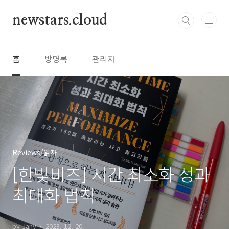
본문 바로가기
newstars.cloud
홈
방명록
관리자
Reviews/읽자
[한빛비즈] 시간 최소화 성과
최대화 법칙
by Jany
2023. 12. 20.