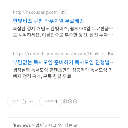
http://m.coupang.com
광고
한빛비즈 쿠팡 와우회원 무료배송
복잡한 경제 개념도 한빛비즈, 쉽게! 30일 무료반품으
로 시작하세요. 이론만으로 부족한 당신, 실전 투자 전
략을 쿠팡에서 바로 만나보세요.
https://contents.premium.naver.com/thinkco
광고
op/thinkcoop1012
부담없는 독서모임 준비하기 독서모임 진행법
강의 무료
생각실험 독서모임 콘텐츠만의 성공적인 독서모임 진
행지 전격 공개, 구독 한달 무료
1
구독하기
'
Reviews
>
읽자
' 카테고리의 다른 글