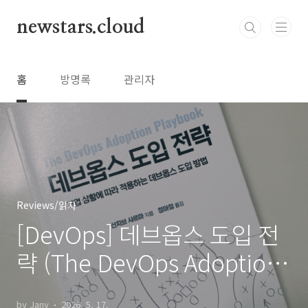
본문 바로가기
newstars.cloud
홈
방명록
관리자
Reviews/읽자
[DevOps] 데브옵스 도입 전
략 (The DevOps Adoption
Playbook)
by Jany
2026. 5. 17.