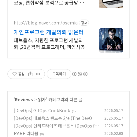
코딩, 웹취약점 분석으로 공급망 보
안 확보
http://blog.naver.com/osemia
광고
개인프로그램 개발의뢰 밝은터
데브옵스, 저렴한 프로그램 개발의
뢰 ,20년경력 프로그래머, 책임시공
공감
구독하기
'
Reviews
>
읽자
' 카테고리의 다른 글
[DevOps] GitOps CookBook
2026.05.17
(0)
[DevOps] 데브옵스 핸드북 2/e (The DevOps
2026.05.17
Handbook)
[DevOps] 엔터프라이즈 데브옵스 (DevOps fo
2026.05.17
(0)
r the Modern Enterprise)
RARE 리더쉽
2026.02.08
(0)
(0)